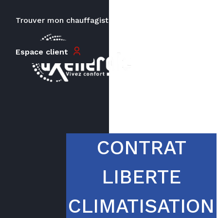
Trouver mon chauffagiste
Carrières
Le prix peut varier en fonction de
Espace client
la puissance, du type de votre
appareil et de votre lieu
d’habitation.
CONTRAT
LIBERTE
CLIMATISATION