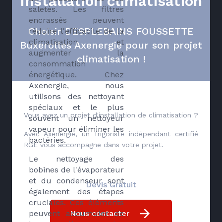
Installation climatisation
saletés. Les filtres
encrassés peuvent
Choisir DESPLEBAINS FOUSSETTE
réduire l'efficacité de la
climatisation et
Buxerolles Axenergie pour son projet
augmenter la
climatisation !
consommation
énergétique. Chez
Axenergie, nous
utilisons des nettoyant
spéciaux et le plus
Vous avez un projet d'installation de climatisation ?
souvent un nettoyeur
vapeur pour éliminer les
Avec Axenergie, un frigoriste indépendant certifié
bactéries.
RGE vous accompagne dans votre projet.
Le nettoyage des
bobines de l'évaporateur
et du condenseur sont
Devis Gratuit
également des étapes
cruciales. Ces éléments
peuvent accumuler de
Nous contacter