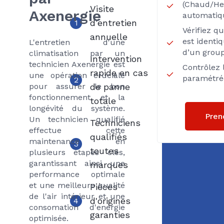
(Chaud/Hea
Visite
Axenergie
automatiq
d’entretien
1
Vérifiez q
annuelle
est identi
L'entretien d'une
d’un group
climatisation par un
Intervention
technicien Axenergie est
Contrôlez 
rapide en cas
une opération cruciale
paramétré
2
pour assurer le bon
de panne
fonctionnement et la
totale
longévité du système.
Pren
Un technicien qualifié
Techniciens
effectue cette
qualifiés
maintenance en
3
toutes
plusieurs étapes clés,
garantissant ainsi une
marques
performance optimale
et une meilleure qualité
Pièces
de l'air intérieur et une
d'origines
4
consomation d'energie
garanties
optimisée.