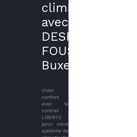
climatisation
avec
DESPLEBAINS
FOUSSETTE
Buxerolles
Vivez 
confort 
avec le 
contrat 
LIBERTE 
pour votre 
système de 