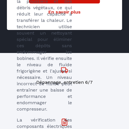
la poussière et des
débris végétaux, ce qui
En savoir plus
réduit leur capacité à
transférer la chaleur. Le
technicien utilise
souvent un nettoyant
spécial pour éliminer
ces dépôts sans
endommager les
bobines. Il vérifie ensuite
le niveau de fluide
frigorigène et l'ajuste si
nécessaire. Un niveau
Dépannage, entretien 6/7
incorrect de fluide peut
entraîner une baisse de
performance et
endommager le
compresseur.
La vérification des
composants électriques