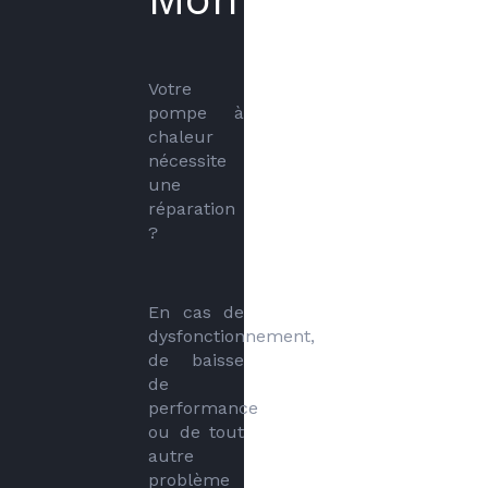
Votre 
pompe à 
chaleur 
nécessite 
une 
réparation 
?
En cas de 
dysfonctionnement, 
de baisse 
de 
performance 
ou de tout 
autre 
problème 