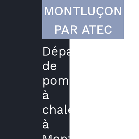
MONTLUÇON
PAR ATEC
Dépannage
de
pompe
à
chaleur
à
Montluçon