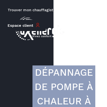
Trouver mon chauffagiste
Carrières
Le prix peut varier en fonction de
Espace client
la puissance, du type de votre
appareil et de votre lieu
d’habitation.
DÉPANNAGE
DE POMPE À
CHALEUR À