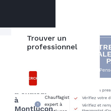
Trouver un
professionnel
VOTR
Vous avez
5
CHALE
bonnes
besoin
raisons
d'un
Pense
dépannage
de choisir
RECHERCHER
ATEC
de pompe
à chaleur
Vérifiez la pres
Chauffagiste
Vérifiez votre 
à
expert à
1
Vérifiez et rem
Montluçon
thermostat d’