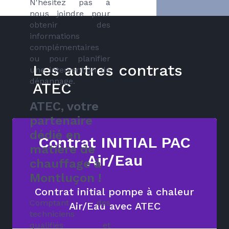
N'hésitez pas à
nous joindre pour
obtenir des
informations
complémentaires
ou pour planifier
Les autres contrats
une intervention de
dépannage.
ATEC
ATEC, votre
partenaire
dédié en
Contrat INITIAL PAC
matière de
Air/Eau
chauffage à
Montluçon !
Contrat initial pompe à chaleur
Comptant des
Air/Eau avec ATEC
techniciens
qualifiés et