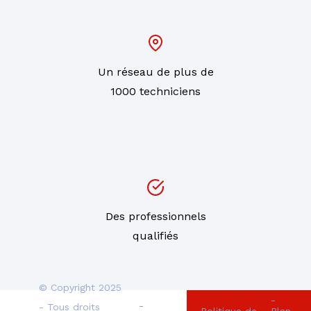
Un réseau de plus de
1000 techniciens
Des professionnels
qualifiés
© Copyright 2025
-
-
- Tous droits