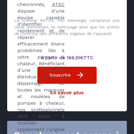
chevronnés,
ATEC
dispose d'une
équipe capable
Le contrat INITIAL PAC Axenergie comprend une
d'identifier
visite d'entretien, le nettoyage ainsi que les points
rapidement et de
de contrôle des différents organes de l'appareil.
réparer
efficacement divers
problèmes liés à
votre pompe à
à partir de 166,10€TTC
chaleur. Bénéficiant
d'une expertise
Souscrire
étendue dans le
dépannage de
toutes les marques
En savoir plus
et modèles de
pompes à chaleur,
nos professionnels
sont aptes à
localiser
rapidement l'origine