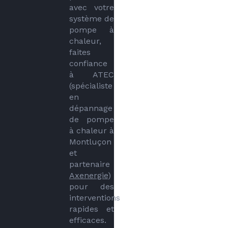
avec votre 
système de 
pompe à 
chaleur, 
faites 
confiance 
à ATEC 
(spécialiste 
en 
dépannage 
de pompe 
à chaleur à 
Montluçon 
et 
partenaire 
Axenergie
) 
pour des 
interventions 
rapides et 
efficaces. 