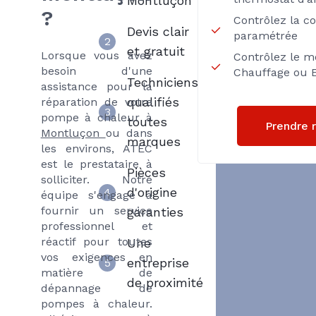
Montluçon
?
Contrôlez la c
Devis clair
paramétrée
2
et gratuit
Lorsque vous avez
Contrôlez le m
besoin d'une
Chauffage ou E
Techniciens
assistance pour la
qualifiés
réparation de votre
3
pompe à chaleur à
toutes
Prendre 
Montluçon
ou dans
marques
les environs, ATEC
est le prestataire à
Pièces
solliciter. Notre
d'origine
4
équipe s'engage à
fournir un service
garanties
professionnel et
réactif pour toutes
Une
vos exigences en
entreprise
5
matière de
de proximité
dépannage de
pompes à chaleur.