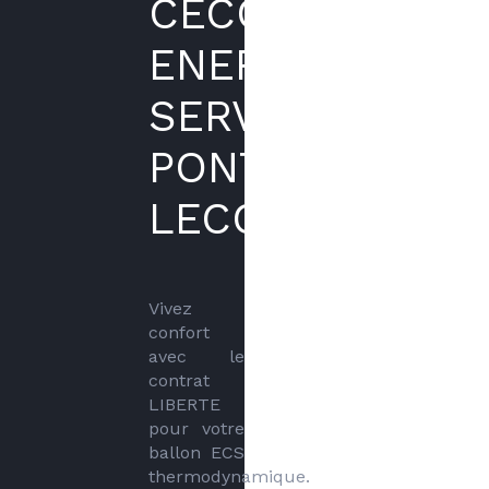
CECC
ENERGIES
SERVICES
PONTE
LECCIA
Vivez 
confort 
avec le 
contrat 
LIBERTE 
pour votre 
ballon ECS 
thermodynamique.