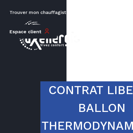
mois
Trouver mon chauffagiste
Carrières
Espace client
Le prix peut varier en fonction de
la puissance, du type de votre
appareil et de votre lieu
d’habitation.
CONTRAT LIB
BALLON
THERMODYNAM