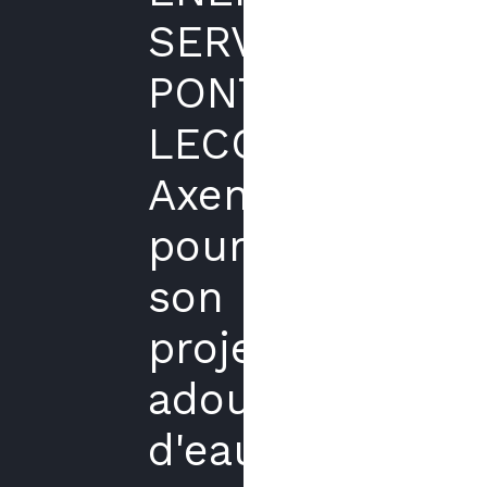
SERVICES
PONTE
LECCIA
Axenergie
pour
son
projet
adoucisseur
d'eau