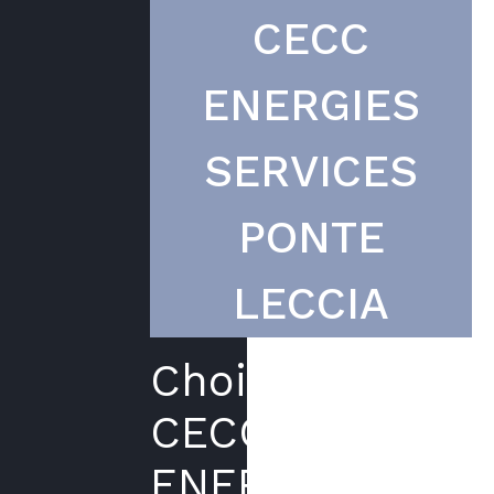
CECC
ENERGIES
SERVICES
PONTE
LECCIA
Choisir
CECC
ENERGIES