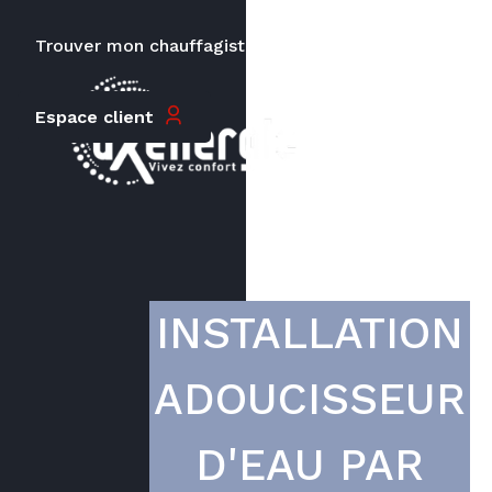
Trouver mon chauffagiste
Carrières
Le prix peut varier en fonction de
Espace client
la puissance, du type de votre
appareil et de votre lieu
d’habitation.
INSTALLATION
ADOUCISSEUR
D'EAU PAR