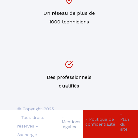
Un réseau de plus de
1000 techniciens
Des professionnels
qualifiés
© Copyright 2025
-
-
- Tous droits
- Politique de
Plan
Mentions
confidentialité
du
réservés -
légales
site
Axenergie