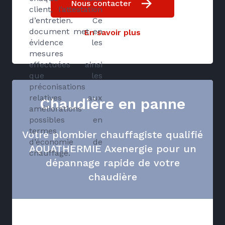
Nous contacter
client, l’attestation
d’entretien. Ce
document met en
En savoir plus
évidence les
mesures
effectuées ainsi
que les
préconisations
relatives aux
Chaudière en panne
améliorations
possibles en
termes
Votre plombier chauffagiste qualifié
d’économie de
AQUATHERMIE Axenergie pour un
chauffage.
dépannage rapide de votre
chaudière