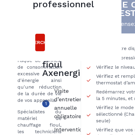
Ne pas faire
professionnel
VOTRE 
5
entretenir son
FIOUL ES
bonnes
chauffage par un
professionnel peut
raisons
Pensez
s'avérer très
coûteux pour son
choisir le
propriétaire. Cette
RECHERCHER
contrat
absence de suivi
Vérifiez votre di
LIBERTE
augmentera le
Vérifiez la press
risque de pannes,
fioul
Vérifiez le nivea
de consommation
Axenergie
excessive
Vérifiez et remp
d'énergie ainsi
thermostat d’am
qu'une réduction
Visite
Redémarrez votr
de la durée de vie
la 5 minutes, et 
d’entretien
de vos appareils.
1
annuelle
Vérifiez le mod
Spécialistes du
sélectionné (Ch
obligatoire
matériel de
seule)
chauffage fioul,
Intervention
Vérifiez que vos
les techniciens