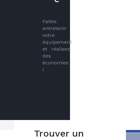
Faites 
entretenir 
votre 
équipement 
et réalisez 
des 
économies 
!
Trouver un