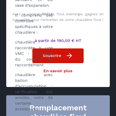
vase d’expansion.
Avec le contrat
INITIAL
fioul Axenergie, gagnez en
Il comprend des
tranquilité pour l'entretien de votre chaudière fioul !
contrôles
spécifiques à votre
chaudière :
à partir de 190,00 € HT
chaudière
raccordée à une
VMC : nettoyage
Souscrire
du conduit de
raccordement
En savoir plus
chaudière avec
ballon
d’accumulation :
vérification des
anodes, voire de
certains
Remplacement
accessoires