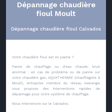
Dépannage chaudière
fioul Moult
Dépannage chaudière fioul Calvados
Votre chaudière fioul est en panne ?
Panne de chauffage ou d'eau chaude, bruit
anormal : en cas de problème ou de panne sur
votre chaudière gaz, AQUATHERMIE (chauffagiste à
Moult), entreprise membre du réseau Axenergie
vous propose des interventions rapides de
dépannage pour votre système de chauffage.
Nous intervenons sur le Calvados.