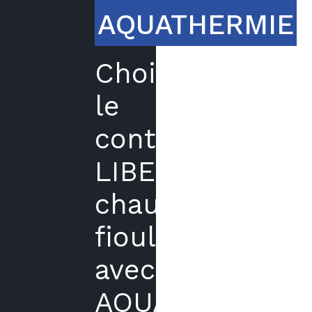
AQUATHERMIE
Choisir
le
contrat
LIBERTE
chaudière
fioul
avec
AQUATHERMIE