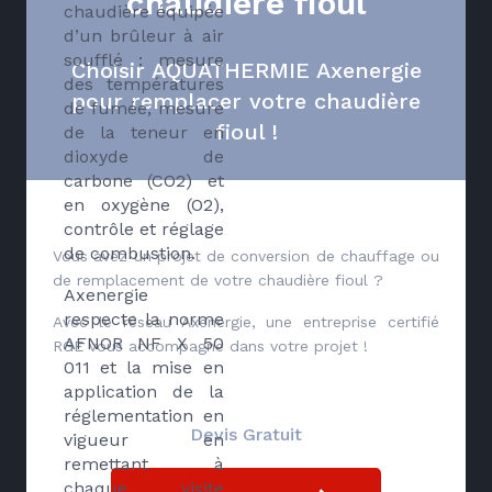
chaudière fioul
chaudière équipée
d’un brûleur à air
soufflé : mesure
Choisir AQUATHERMIE Axenergie
des températures
pour remplacer votre chaudière
de fumée, mesure
fioul !
de la teneur en
dioxyde de
carbone (CO2) et
en oxygène (O2),
contrôle et réglage
de combustion.
Vous avez un projet de conversion de chauffage ou
de remplacement de votre chaudière fioul ?
Axenergie
respecte la norme
Avec le réseau Axenergie, une entreprise certifié
AFNOR NF X 50
RGE vous accompagne dans votre projet !
011 et la mise en
application de la
réglementation en
Devis Gratuit
vigueur en
remettant à
chaque visite