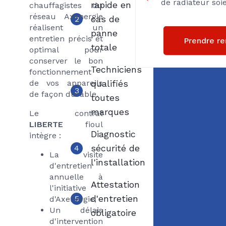
de radiateur so
rapide en
chauffagistes du
réseau Axenergie
cas de
2
réalisent un
panne
entretien précis et
Prendre r
totale
optimal pour
conserver le bon
Techniciens
fonctionnement
de vos appareils
qualifiés
3
de façon durable.
toutes
marques
Le contrat
LIBERTE
fioul
Diagnostic
intègre :
sécurité de
4
La visite
l'installation
d'entretien
annuelle à
Attestation
l'initiative
d'entretien
5
d'Axenergie,
Un délais
obligatoire
d'intervention