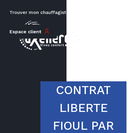
Trouver mon chauffagiste
Carrières
Espace client
Le prix peut varier en fonction de
la puissance, du type de votre
appareil et de votre lieu
d’habitation.
CONTRAT
LIBERTE
FIOUL PAR