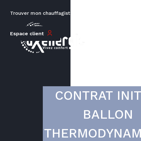
Trouver mon chauffagiste
Carrières
Espace client
Le prix peut varier en fonction de
la puissance, du type de votre
appareil et de votre lieu
d’habitation.
CONTRAT INIT
BALLON
THERMODYNAM