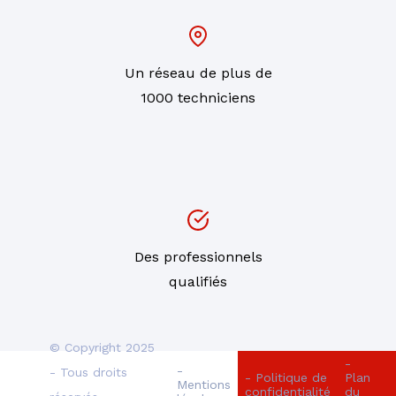
Un réseau de plus de
1000 techniciens
Des professionnels
qualifiés
© Copyright 2025
-
-
- Tous droits
- Politique de
Plan
Mentions
confidentialité
du