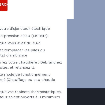
T EN PANNE ?
ERCHER
Pensez à vérifier
 votre disjoncteur électrique
 la pression d’eau (1.5 Bars)
z que vous avez du GAZ
 et remplacer les piles du
tat d’ambiance
rez votre chaudière : Débranchez
utes, et relancez là
z le mode de fonctionnement
onné (Chauffage ou eau chaude
 que vos robinets thermostatiques
ateur soient ouverts à 3 minimum