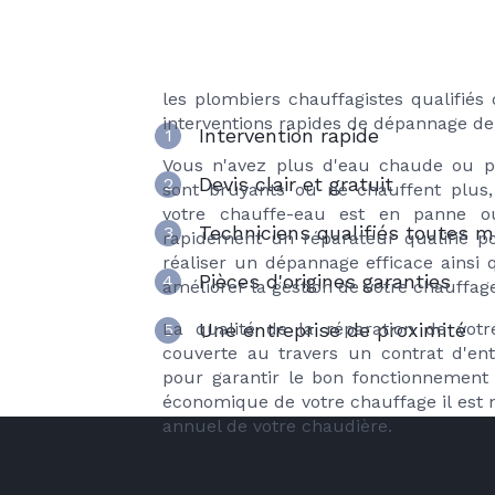
Une chaudière en panne, bruit anor
choisir Axenergie po
chaude : en cas de problème ou panne
de votre chaudière
de votre chauffe-eau, poêle à bois, po
les plombiers chauffagistes qualifié
interventions rapides de dépannage de
Intervention rapide
1
Vous n'avez plus d'eau chaude ou pl
Devis clair et gratuit
2
sont bruyants ou ne chauffent plus,
votre chauffe-eau est en panne o
Techniciens qualifiés toutes 
3
rapidement un réparateur qualifié po
réaliser un dépannage efficace ainsi
Pièces d'origines garanties
4
améliorer la gestion de votre chauffag
La qualité de la réparation de vot
Une entreprise de proximité
5
couverte au travers un contrat d'en
pour garantir le bon fonctionnement
économique de votre chauffage il est n
annuel de votre chaudière.