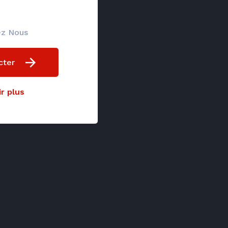
ez Nous
cter
r plus