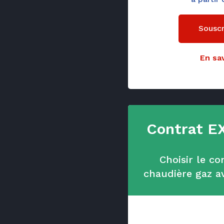
Souscr
En sav
Contrat E
Choisir le c
chaudière gaz 