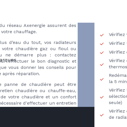
ES
RECH
mal, plus de chauffage ou d'eau
ur le dépannage
 sur votre chaudière gaz ou fioul,
êle à granulés ou pompe à chaleur,
s du réseau Axenergie assurent des
 votre chauffage.
Vérifiez
us d’eau du tout, vos radiateurs
Vérifiez
 votre chaudière gaz ou fioul ou
Vérifie
u ne démarre plus : contactez
marques
Vérifiez
ur effectuer le bon diagnostic et
thermos
 que vous donner les conseils pour
e après réparation.
Redémar
la 5 min
re panne de chaudière peut être
Vérifie
tretien chaudière ou chauffe-eau,
sélecti
 de votre chaudière et un confort
seule)
écessaire d'effectuer un entretien
Vérifiez
de radi