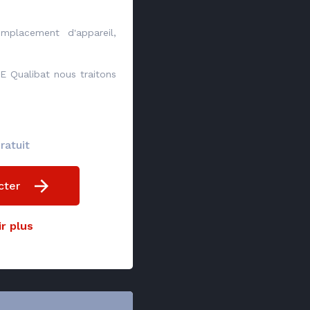
mplacement d'appareil,
E Qualibat nous traitons
ratuit
cter
r plus