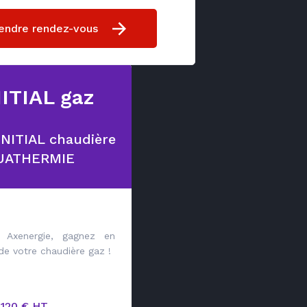
endre rendez-vous
ITIAL gaz
 INITIAL chaudière
QUATHERMIE
Axenergie, gagnez en
 de votre chaudière gaz !
 120 € HT