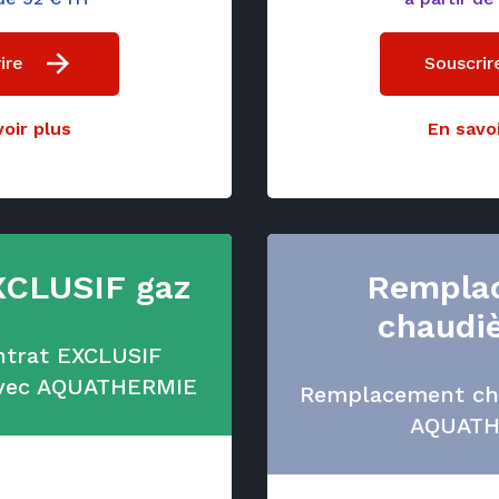
ire
Souscrir
oir plus
En savoi
XCLUSIF gaz
Rempla
chaudiè
ontrat EXCLUSIF
avec AQUATHERMIE
Remplacement cha
AQUATH