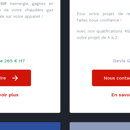
SIF
Axenergie, gagnez en
ien de votre chaudière gaz
Pour votre projet de re
le sur votre appareil !
faites nous confiance !
Avec nos qualifications RG
votre projet de A à Z.
 de 265 € HT
Devis G
ire
Nous conta
oir plus
En savoi