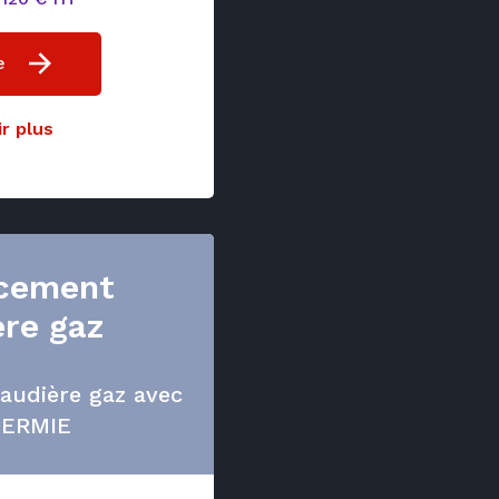
e
r plus
cement
re gaz
udière gaz avec
ERMIE