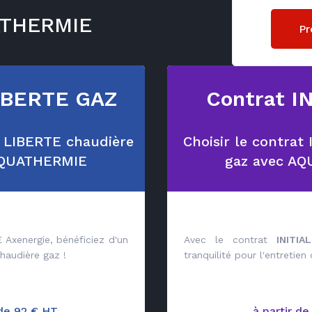
ATHERMIE
Pr
IBERTE GAZ
Contrat IN
t LIBERTE chaudière
Choisir le contrat
AQUATHERMIE
gaz avec A
 Axenergie, bénéficiez d'un
Avec le contrat
INITIAL
chaudière gaz !
tranquilité pour l'entretien
 de 92 € HT
à partir de