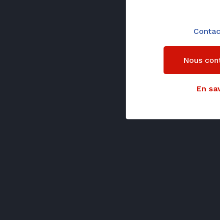
Contac
Nous con
En sav