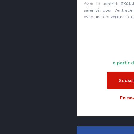
Avec le contrat
EXCLU
sérénité pour l'entret
avec une couverture tota
à partir
Souscr
En sav