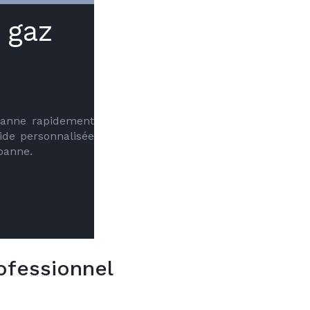
 gaz
panne rapidement 
ide personnalisée 
 panne.
ofessionnel
e qualifié Axenergie local pour un
VOTR
ns