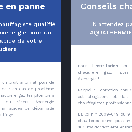
e en panne
Conseils ch
auffagiste qualifié
N'attendez pa
xenergie pour un
AQUATHERMIE 
apide de votre
udière
Pour l'
installation
ou 
chaudière gaz
, faites
Axenergie !
 un bruit anormal, plus de
aude : en cas de problème
Rappel : L'entretien annu
haudière gaz les plombiers
est obligatoire et doit
iés du réseau Axenergie
chauffagistes professionne
ions rapides de dépannage
La loi n ° 2009-649 du 9 j
uffage.
chaudières d'une puissan
400 kW doivent être entre