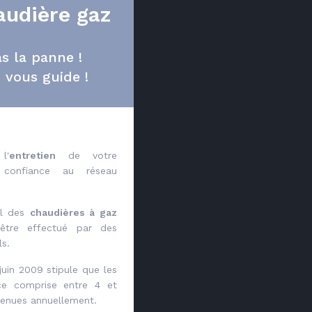
audière gaz
s la panne !
vous guide !
l'
entretien
de votre
 confiance au réseau
el des
chaudières à gaz
 être effectué par des
ls.
uin 2009 stipule que les
ce comprise entre 4 et
tenues annuellement.