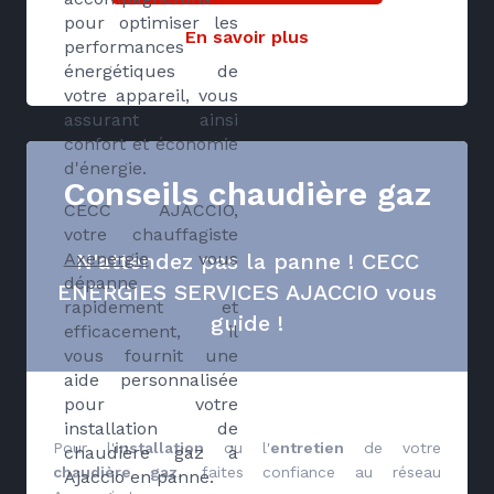
pour optimiser les
En savoir plus
performances
énergétiques de
votre appareil, vous
assurant ainsi
confort et économie
d'énergie.
Conseils chaudière gaz
CECC AJACCIO,
votre chauffagiste
Axenergie
vous
N'attendez pas la panne ! CECC
dépanne
ENERGIES SERVICES AJACCIO vous
rapidement et
guide !
efficacement, il
vous fournit une
aide personnalisée
pour votre
installation de
Pour l'
installation
ou l'
entretien
de votre
chaudière gaz à
chaudière gaz
, faites confiance au réseau
Ajaccio en panne.