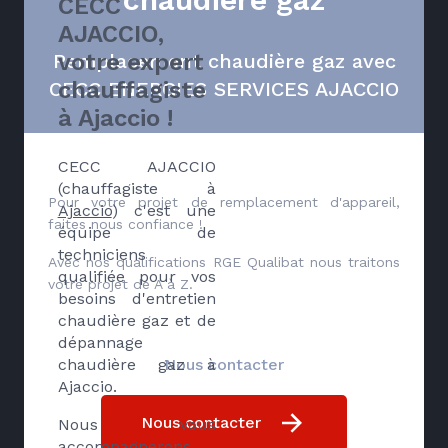
CECC
AJACCIO,
votre expert
Remplacement chaudière gaz avec
chauffagiste
CECC ENERGIES SERVICES AJACCIO
à Ajaccio !
CECC AJACCIO
(chauffagiste à
Pour votre projet de remplacement d'appareil,
Ajaccio
) c'est une
faites nous confiance !
équipe de
techniciens
Avec nos qualifications RGE Qualibat nous traitons
qualifiée pour vos
votre projet de A à Z.
besoins d'entretien
chaudière gaz et de
dépannage
chaudière gaz à
Nous contacter
Ajaccio.
Nous contacter
Nous vous
accompagnerons