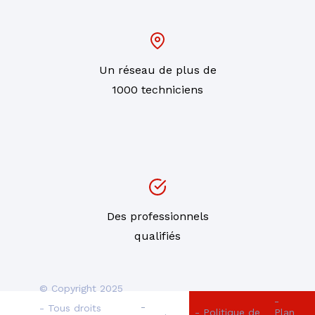
Un réseau de plus de
1000 techniciens
Des professionnels
qualifiés
© Copyright 2025
-
-
- Tous droits
- Politique de
Plan