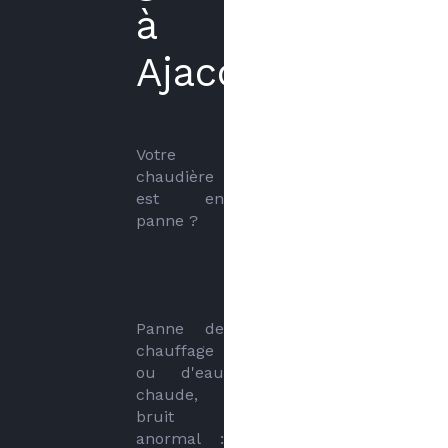
à
Ajaccio
Votre 
chaudière 
est en 
panne ?
Panne de 
chauffage 
ou d'eau 
chaude, 
bruit 
anormal : 