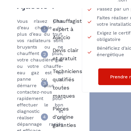
AJACCIO
Ajaccio ?
Passez par un 
Faites réalise
Chauffagiste
Vous n’avez plus
votre installati
d’eau chaude ou
expert à
1
Exigez le certi
plus d’eau du tout,
Ajaccio
obligatoire
vos radiateurs sont
bruyants ou ne
Bénéficiez d’ai
Devis clair
chauffent plus,
2
énergétique
et gratuit
votre chaudière gaz
ou votre chauffe-
Techniciens
eau gaz est en
Prendre 
panne ou ne
qualifiés
3
démarre plus :
toutes
contactez-nous
marques
rapidement pour
effectuer le bon
Pièces
diagnostic et
d'origine
4
réaliser un
dépannage rapide
garanties
et efficace.