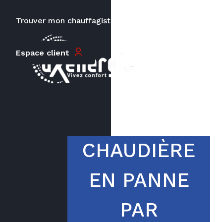
Trouver mon chauffagiste
Carrières
Le prix peut varier en fonction de
Espace client
la puissance, du type de votre
appareil et de votre lieu
d’habitation.
CHAUDIÈRE
EN PANNE
PAR