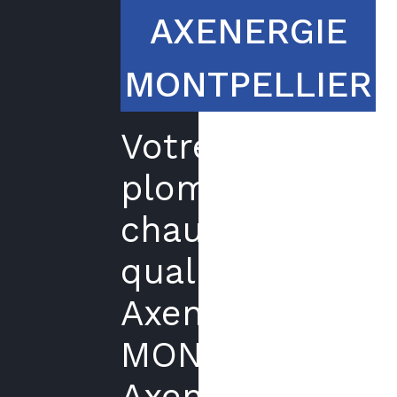
AXENERGIE
MONTPELLIER
Votre
plombier
chauffagiste
qualifié
Axenergie
MONTPELLIER
Axenergie