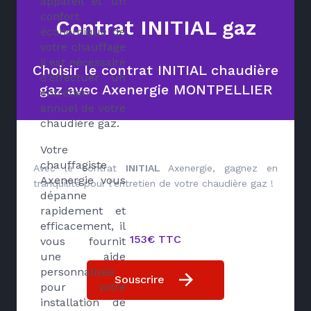
appareil et un
confort
Contrat INITIAL gaz
économique de
votre chauffage
il est nécessaire
Choisir le contrat INITIAL chaudière
d’effectuer un
gaz avec Axenergie MONTPELLIER
entretien
annuel de votre
chaudière gaz.
Votre
chauffagiste
Avec le contrat
INITIAL
Axenergie, gagnez en
Axenergie vous
tranquilité pour l'entretien de votre chaudière gaz !
dépanne
rapidement et
efficacement, il
153€ TTC
vous fournit
une aide
personnalisée
Souscrire
pour votre
installation de