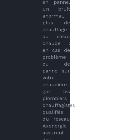
en panne, 
un bruit 
anormal, 
plus de 
chauffage 
ou d’eau 
chaude : 
en cas de 
problème 
ou de 
panne sur 
votre 
chaudière 
gaz les 
plombiers 
chauffagistes 
qualifiés 
du réseau 
Axenergie 
assurent 
des 