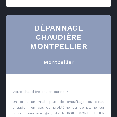
DÉPANNAGE
CHAUDIÈRE
MONTPELLIER
Montpellier
Votre chaudière est en panne ?
Un bruit anormal, plus de chauffage ou d'eau
chaude : en cas de problème ou de panne sur
votre chaudière gaz, AXENERGIE MONTPELLIER