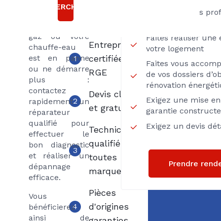
Choisir
ou ne
RECHERCHER
Axenergie
Passez par des pro
chauffent plus,
Proximité
votre chaudière
gaz ou votre
Faites réaliser une
Entreprise
chauffe-eau
votre logement
est en panne
certifiée
1
Faites vous accom
ou ne démarre
RGE
de vos dossiers d’ob
plus :
rénovation énergét
contactez
Devis clair
Exigez une mise en 
2
rapidement un
et gratuit
garantie construct
réparateur
qualifié pour
Exigez un devis déta
Techniciens
effectuer le
qualifiés
bon diagnostic
3
et réaliser un
toutes
Prendre rend
dépannage
marques
efficace.
Pièces
Vous
d'origines
4
bénéficierez
ainsi de
garanties