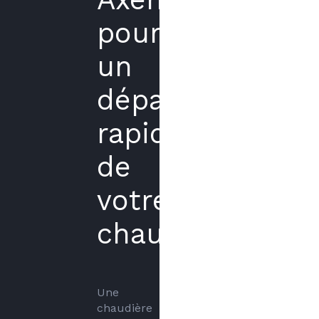
pour
un
dépannage
rapide
de
votre
chaudière
Une 
chaudière 