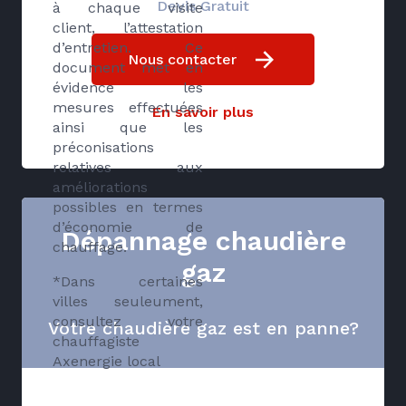
Devis Gratuit
à chaque visite
client, l’attestation
d’entretien. Ce
Nous contacter
document met en
évidence les
mesures effectuées
En savoir plus
ainsi que les
préconisations
relatives aux
améliorations
possibles en termes
d’économie de
Dépannage chaudière
chauffage.
gaz
*Dans certaines
villes seuleument,
consultez votre
Votre chaudière gaz est en panne?
chauffagiste
Axenergie local