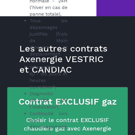
normale - 24H
l'hiver en cas de
panne totale),
Tous les
dépannages
justifiés (frais
de Main
Les autres contrats
d'oeuvre et
déplacement
Axenergie VESTRIC
inclus),
et CANDIAC
Intervention
6j/7 les jours et
heures
ouvrables*,
Diagnostic
Contrat EXCLUSIF gaz
sécurité de
l'installation,
Continuité lors
Choisir le contrat EXCLUSIF
d'un
déménagement.
chaudière gaz avec Axenergie