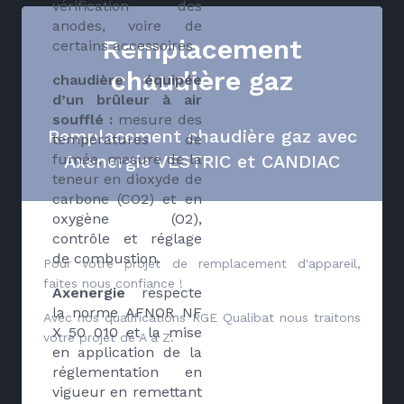
vérification des
anodes, voire de
Remplacement
certains accessoires
chaudière gaz
chaudière équipée
d’un brûleur à air
soufflé :
mesure des
Remplacement chaudière gaz avec
températures de
Axenergie VESTRIC et CANDIAC
fumée, mesure de la
teneur en dioxyde de
carbone (CO2) et en
oxygène (O2),
contrôle et réglage
de combustion.
Pour votre projet de remplacement d'appareil,
faites nous confiance !
Axenergie
respecte
la norme AFNOR NF
Avec nos qualifications RGE Qualibat nous traitons
X 50 010 et la mise
votre projet de A à Z.
en application de la
réglementation en
vigueur en remettant