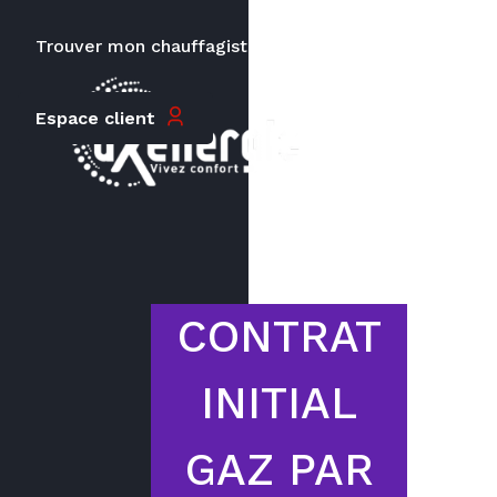
Trouver mon chauffagiste
Carrières
Le prix peut varier en fonction de
la puissance, du type de votre
Espace client
appareil et de votre lieu
d’habitation.
CONTRAT
INITIAL
GAZ PAR