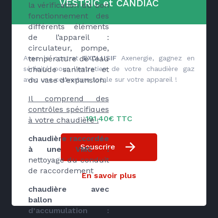
VESTRIC et CANDIAC
la vérification du bon
fonctionnement des
différents éléments
de l’appareil :
circulateur, pompe,
Avec le contrat
EXCLUSIF
Axenergie, gagnez en
température de l’eau
sérénité pour l'entretien de votre chaudière gaz
chaude sanitaire et
avec une couverture totale sur votre appareil !
du vase d’expansion.
Il comprend des
contrôles spécifiques
191.40€ TTC
à votre chaudière :
chaudière raccordée
Souscrire
à une VMC :
nettoyage du conduit
de raccordement
En savoir plus
chaudière avec
ballon
d’accumulation :