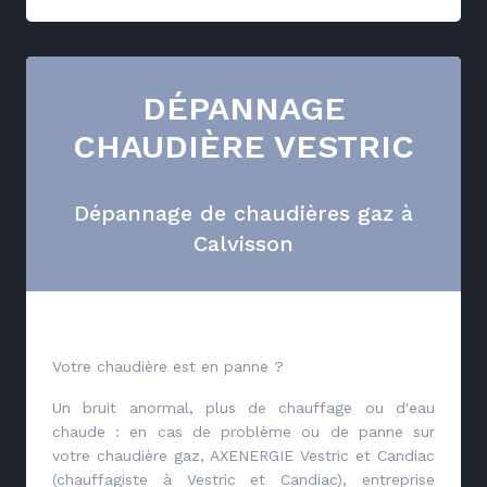
DÉPANNAGE
CHAUDIÈRE VESTRIC
Dépannage de chaudières gaz à
Calvisson
Votre chaudière est en panne ?
Un bruit anormal, plus de chauffage ou d'eau
chaude : en cas de problème ou de panne sur
votre chaudière gaz, AXENERGIE Vestric et Candiac
(chauffagiste à Vestric et Candiac), entreprise