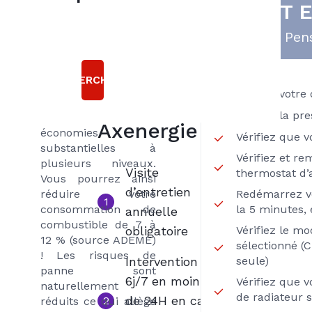
5
EST 
bonnes
L’entretien régulier
raisons
Pens
de votre chaudière
gaz comme tout
choisir le
entretien de votre
RECHERCHER
contrat
matériel de
Vérifiez votre
chauffage permet de
INITIAL
Vérifiez la pre
réaliser des
Axenergie
économies
Vérifiez que 
substantielles à
Vérifiez et re
plusieurs niveaux.
Visite
thermostat d
Vous pourrez ainsi
d’entretien
réduire votre
Redémarrez v
1
consommation de
la 5 minutes, 
annuelle
combustible de 7 à
obligatoire
Vérifiez le m
12 % (source ADEME)
sélectionné (
! Les risques de
Intervention
seule)
panne sont
6j/7 en moins
Vérifiez que 
naturellement
de radiateur 
de 24H en cas
2
réduits ce qui allège