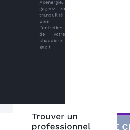
Axenergie, 
gagnez en 
tranquilité 
pour 
l'entretien 
de votre 
chaudière 
gaz !
Trouver un
Réalisez des
professionnel
VOTRE C
économies