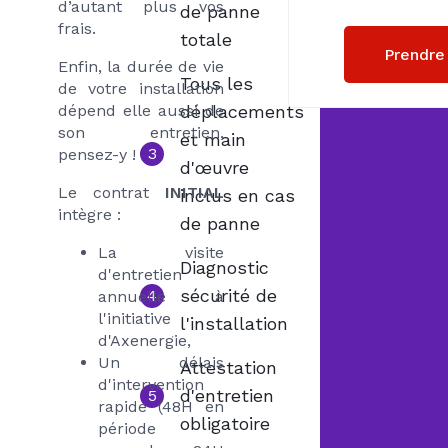
d’autant plus vos
de panne
frais.
totale
Prendre
Enfin, la durée de vie
Tous les
de votre installation
dépend elle aussi de
déplacements
son entretien,
et main
3
pensez-y !
d'œuvre
Le contrat
INITIAL
inclus en cas
intègre :
de panne
La visite
Diagnostic
d'entretien
sécurité de
4
annuelle à
l'initiative
l'installation
d'Axenergie,
Un délais
Attestation
d'intervention
d'entretien
5
rapide (48H en
obligatoire
période