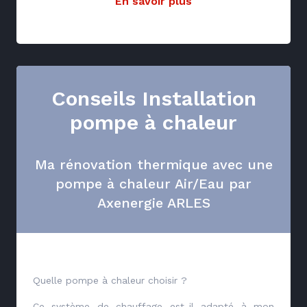
En savoir plus
Conseils Installation
pompe à chaleur
Ma rénovation thermique avec une
pompe à chaleur Air/Eau par
Axenergie ARLES
Quelle pompe à chaleur choisir ?
Ce système de chauffage est-il adapté à mon