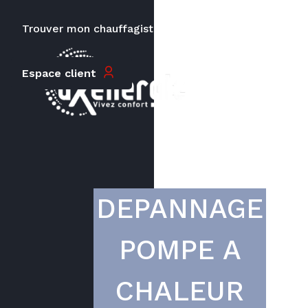
Trouver mon chauffagiste
Carrières
Le prix peut varier en fonction de
Espace client
la puissance, du type de votre
appareil et de votre lieu
d’habitation.
DEPANNAGE
POMPE A
CHALEUR