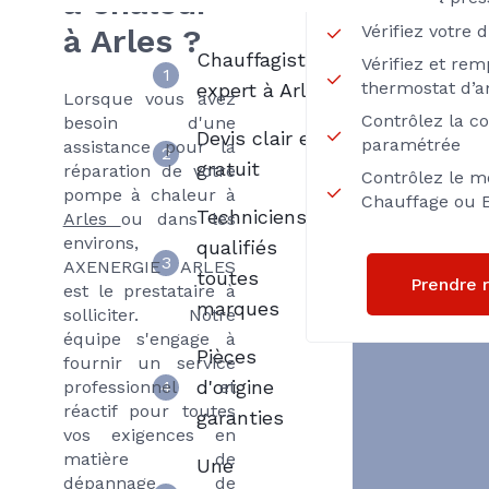
à chaleur
Vérifiez votre 
à Arles ?
Chauffagiste
Vérifiez et rem
1
thermostat d’
expert à Arles
Lorsque vous avez
Contrôlez la c
besoin d'une
Devis clair et
paramétrée
assistance pour la
2
gratuit
réparation de votre
Contrôlez le m
pompe à chaleur à
Chauffage ou E
Techniciens
Arles
ou dans les
environs,
qualifiés
3
AXENERGIE ARLES
toutes
Prendre 
est le prestataire à
marques
solliciter. Notre
équipe s'engage à
Pièces
fournir un service
d'origine
professionnel et
4
réactif pour toutes
garanties
vos exigences en
matière de
Une
dépannage de