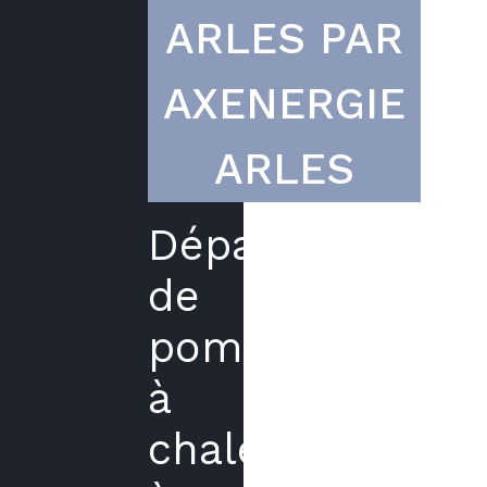
ARLES PAR
AXENERGIE
ARLES
Dépannage
de
pompe
à
chaleur