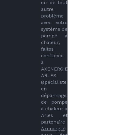
ou de tout 
autre 
problème 
avec votre 
système de 
pompe à 
chaleur, 
faites 
confiance 
à 
AXENERGIE 
ARLES 
(spécialiste 
en 
dépannage 
de pompe 
à chaleur à 
Arles et 
partenaire 
Axenergie
) 