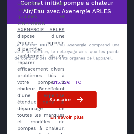
Contrat initial pompe à chaleur
Comptant des
techniciens
Air/Eau avec Axenergie ARLES
qualifiés et
chevronnés,
AXENERGIE ARLES
dispose d'une
équipe capable
Le contrat INITIAL PAC Axenergie comprend une
d'identifier
visite d'entretien, le nettoyage ainsi que les points
rapidement et de
de contrôle des différents organes de l'appareil.
réparer
efficacement divers
problèmes liés à
votre pompe à
215.22€ TTC
chaleur. Bénéficiant
d'une expertise
Souscrire
étendue dans le
dépannage de
toutes les marques
En savoir plus
et modèles de
pompes à chaleur,