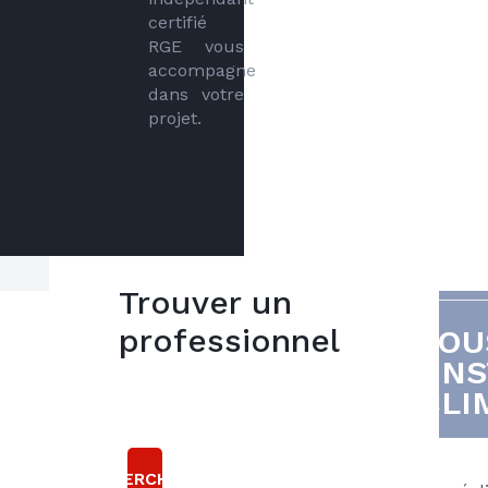
certifié 
RGE vous 
accompagne 
dans votre 
projet.
Trouver un
professionnel
VOU
Votre projet
5
IN
bonnes
climatisation
CLI
raisons
sur mesure
avec
Choisir
RECHERCHER