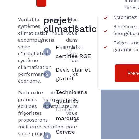
Axenergie
Axenergie
Faites réa
un profess
pour son
N’achetez 
projet
Veritable expert des
systèmes de
climatisation
Bénéficiez 
climatisation nous vous
énergétiq
accompagnons dans
Exigez une
votre projet
Entreprise
garantie c
1
d'installation d'un
certifiée RGE
système de
cliamatisation
Devis clair et
Pren
performant et
2
gratuit
économe.
Techniciens
Partenaire des plus
grandes marques nos
qualifiés
3
equipes d'installateurs
toutes
frigoristes vous
marques
proposerons la
meilleure solution pour
Service
votre projet.
4