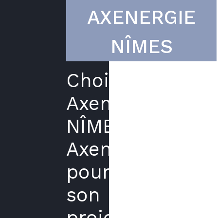
AXENERGIE
NÎMES
Choisir
Axenergie
NÎMES
Axenergie
pour
son
projet