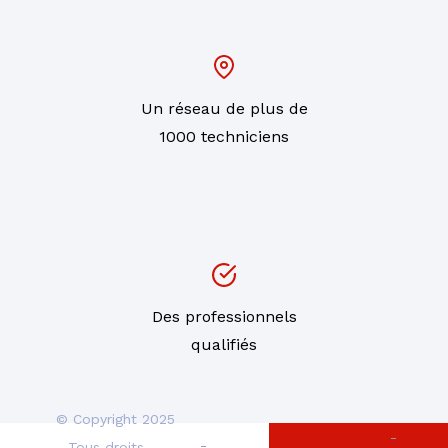
Un réseau de plus de
1000 techniciens
Des professionnels
qualifiés
© Copyright 2025
-
-
- Tous droits