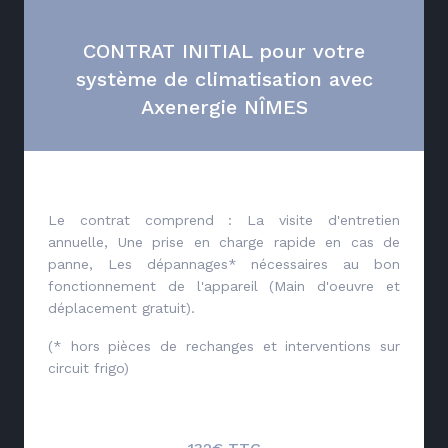
CONTRAT INITIAL pour votre
système de climatisation avec
Axenergie NÎMES
Le contrat comprend : La visite d'entretien
annuelle, Une prise en charge rapide en cas de
panne, Les dépannages* nécessaires au bon
fonctionnement de l'appareil (Main d'oeuvre et
déplacement gratuit).
(* hors pièces de rechanges et interventions sur
circuit frigo)