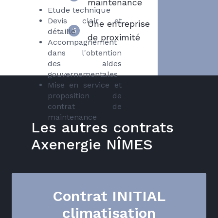
maintenance
Etude technique
Devis clair et
Une entreprise
5
détaillé
de proximité
Accompagnement
dans l'obtention
des aides
gouvernementales
Mise en service et
proposition de
contrat de
maintenance
Les autres contrats
Axenergie NÎMES
Contrat INITIAL
climatisation