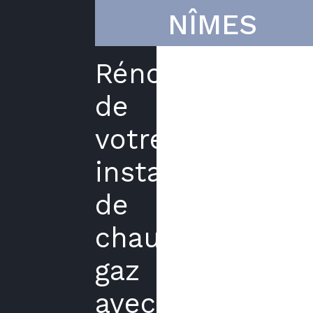
NÎMES
Rénovation
de
votre
installation
de
chauffage
gaz
avec