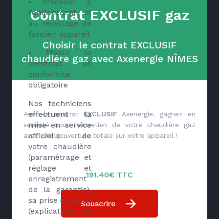
• Procéder à
Contrat EXCLUSIF gaz
l’enlèvement et
au recyclage de
l’ancien appareil
Choisir le contrat EXCLUSIF
• Etablir le
chaudière gaz avec Axenergie NÎMES
certificat de
conformité
obligatoire
Nos techniciens
effectuent la
Avec le contrat
EXCLUSIF
Axenergie, gagnez en
mise en service
sérénité pour l'entretien de votre chaudière gaz
officielle de
avec une couverture totale sur votre appareil !
votre chaudière
(paramétrage et
réglage et
191.40€ TTC
enregistrement
de la garantie),
sa prise en main
Souscrire
(explication de