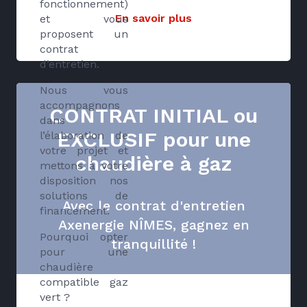
fonctionnement)
En savoir plus
et vous
proposent un
contrat
d’entretien.
Nous vous
accompagnons
CONTRAT INITIAL ou
dans
EXCLUSIF pour une
l’élaboration de
votre projet et
chaudière à gaz
mettons à votre
disposition nos
solutions de
Avec le contrat d'entretien
financement.
Axenergie NÎMES, gagnez en
Pourquoi opter
tranquillité !
pour une
chaudière
compatible gaz
vert ?