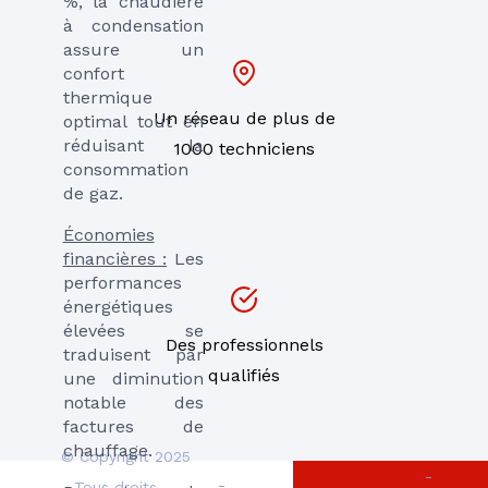
%, la chaudière
à condensation
assure un
confort
thermique
Un réseau de plus de
optimal tout en
réduisant la
1000 techniciens
consommation
de gaz.
Économies
financières :
Les
performances
énergétiques
élevées se
Des professionnels
traduisent par
qualifiés
une diminution
notable des
factures de
chauffage.
© Copyright 2025
-
-
- Tous droits