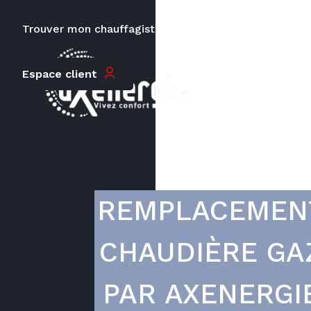
Trouver mon chauffagiste
Carrières
Le prix peut varier en fonction de
Espace client
la puissance, du type de votre
appareil et de votre lieu
d’habitation.
REMPLACEMEN
CHAUDIÈRE GA
PAR AXENERGI