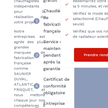
gratuit
chauffagistes
Redémarrez votre 
indépendants
la 5 minutes, et re
Chaudière
pour la
Vérifiez le mode 
réalisation de
de
sélectionné (Chau
2
votre projet.
fabrication
seule)
française
Notre
Vérifiez que vos r
entreprises est
de radiateur soie
Service de
agrée des plus
grandes
maintenance
marques de
Prendre ren
pendant et
3
fabrication
après la
française
comme
garantie
SAUNIER
DUVAL,
Certificat de
ATLANTIC,
conformité
4
FRISQUET, et
obligatoire
nous mettons
chaque jour nos
Entreprise
compétences à