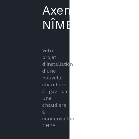
Axenergie
NÎMES
Votre 
projet 
d'installation 
d'une 
nouvelle 
chaudière 
à gaz par 
une 
chaudière 
à 
condensation 
THPE.