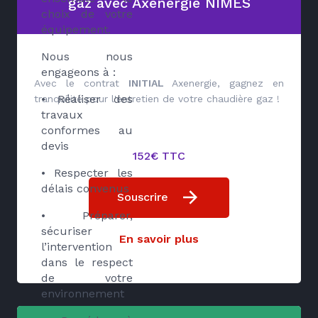
gaz avec Axenergie NÎMES
choix de votre
équipement.
Nous nous
engageons à :
Avec le contrat
INITIAL
Axenergie, gagnez en
• Réaliser des
tranquilité pour l'entretien de votre chaudière gaz !
travaux
conformes au
devis
152€ TTC
• Respecter les
délais convenus
Souscrire
• Préparer,
sécuriser
En savoir plus
l’intervention
dans le respect
de votre
environnement