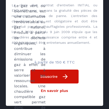
Le choix d'un contrat d'entretien INITIAL ou
Le gaz vert, ou
EXCLUSIF avec ou sans la gratuité des pièces de
biométhane, est
rechanges en cas de panne. L'entretien des
une alternative
chaudières à gaz est obligatoire et doit être
renouvelable au
effectué par des chauffagistes professionnels. La
gaz naturel.
loi n ° 2009-649 du 9 juin 2009 stipule que les
Produit à partir
chaudières d'une puissance comprise entre 4 et
de déchets
400 kW doivent être entretenues annuellement.
organiques, il
contribue à
diminuer les
émissions de
à partir de 150 € TTC
gaz à effet de
serre et à
valoriser les
Souscrire
ressources
locales. Une
En savoir plus
chaudière
compatible gaz
vert permet
donc de