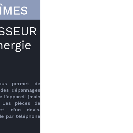
ÎMES
ISSEUR
nergie
ous permet de 
 des dépannages 
l'appareil (main 
 Les pièces de 
et d'un devis. 
e par téléphone 