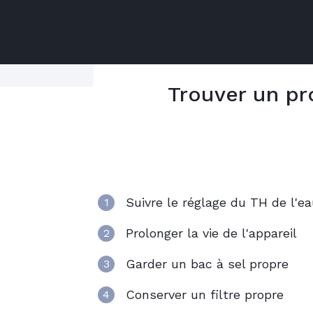
Trouver un pr
Nos prestations comprennent l'analyse 
5 bonnes raiso
d'entretenir son ado
Suivre le réglage du TH de l'e
1
Prolonger la vie de l'appareil
2
Garder un bac à sel propre
3
Conserver un filtre propre
4