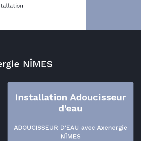
tallation
ergie NÎMES
Installation Adoucisseur
d'eau
ADOUCISSEUR D'EAU avec Axenergie
NÎMES