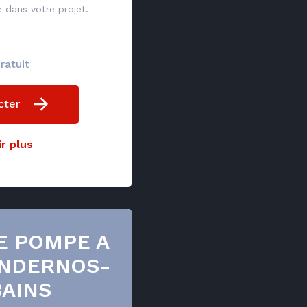
dans votre projet.
ratuit
cter
r plus
E POMPE A
ANDERNOS-
BAINS