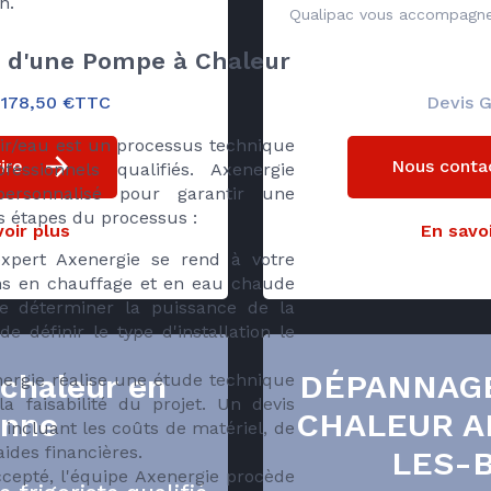
n.
Qualipac vous accompagne 
on d'une Pompe à Chaleur
e 178,50 €TTC
Devis G
air/eau est un processus technique
ire
Nous conta
fessionnels qualifiés. Axenergie
ersonnalisé pour garantir une
les étapes du processus :
oir plus
En savoi
pert Axenergie se rend à votre
ns en chauffage et en eau chaude
de déterminer la puissance de la
 définir le type d'installation le
chaleur en
DÉPANNAG
ergie réalise une étude technique
a faisabilité du projet. Un devis
nne
CHALEUR 
, incluant les coûts de matériel, de
ides financières.
LES-
ccepté, l'équipe Axenergie procède