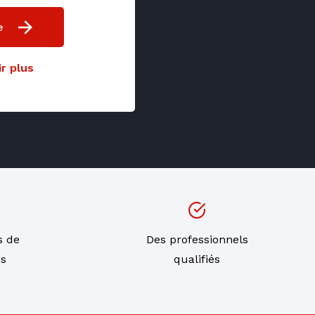
e
r plus
s de
Des professionnels
ns
qualifiés