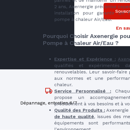
pannes et de maintenir un rendem
2 ans, Axernergie préconise cepe
Souscr
installation pour garantir un 
pompe à chaleur Air/Eau.
En sav
Pourquoi Choisir Axenergie pour
Pompe à Chaleur Air/Eau ?
Expertise et Expérience :
Axen
qualifiés et expérimentés 
renouvelables. Leur savoir-faire
aux normes et une performan
chaleur.
Service Personnalisé :
Chaque
propose un accompagnement
Dépannage, entretien 6/7
précisément à vos besoins et à vo
Qualité des Produits :
Axenergie 
de haute qualité
, issues des me
équipements sont performant
l'environnement.