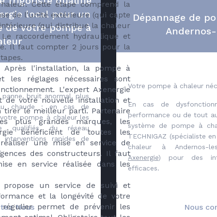
 frigoriste qualifié
chaleur. Cette étape comprend la
rgie local pour un
ose de l'unité extérieure (qui capte
Dépannage de po
é intérieure (qui distribue la chaleur
e de votre pompe à
Andernos-
 Le raccordement hydraulique et
aleur
é. Il faut compter 2 jours pour la
étapes.
Après l'installation, la pompe à
t les réglages nécessaires sont
Votre pompe à chaleur néc
nctionnement. L'expert Axenergie
panne, bruit anormal, plus
de votre nouvelle installation et
En cas de dysfonction
au chaude : en cas de
tirer le meilleur parti. Partenaire
performance ou de tout au
votre pompe à chaleur les
des plus grandes marques, les
système de pompe à chale
ste qualifiés du réseau
gie bénéficient de toutes les
TECHNIGAZ (spécialiste e
 interventions rapides de
 réaliser une mise en service de
chaleur à Andernos-le
.
gences des constructeurs. Il faut
Axenergie
) pour des int
se en service réalisée dans les
efficaces.
 propose un service de suivi et
formance et la longévité de votre
régulier permet de prévenir les
tez Nous
Nous co