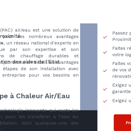
DE
ie : Un Choix
RECH
T
our sa pompe à
omique
(PAC) air/eau est une solution de
Passez 
roximité
e pour ses nombreux avantages
Proximi
ie
, un réseau national d'experts en
Faites r
ngue par son expertise et son
votre l
ons de chauffage durables et
ion des aides de l'Etat
xplorerons en détail les avantages
Faites 
s étapes de son installation avec
de vos d
e entreprise pour vos besoins en
rénovat
Exigez u
garanti
pe à Chaleur Air/Eau
Exigez u
echnologie innovante qui capte les
eur pour les transférer à l'eau du
Pr
itation. Voici quelques-uns des
: