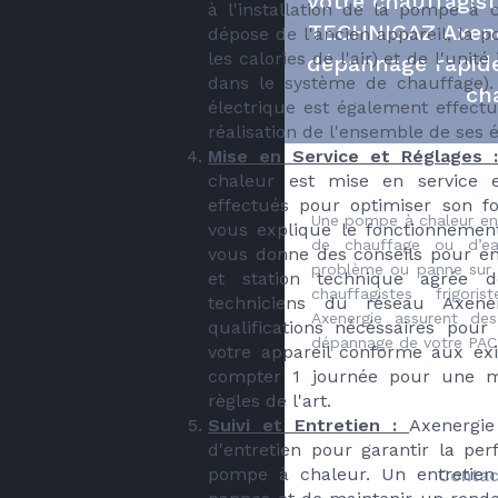
Votre chauffagiste
à l'installation de la pompe à 
TECHNIGAZ Axene
dépose de l'ancien appareil, la p
les calories de l'air) et de l'unit
dépannage rapid
dans le système de chauffage).
ch
électrique est également effectu
réalisation de l'ensemble de ses 
Mise en Service et Réglages :
chaleur est mise en service e
effectués pour optimiser son fo
Une pompe à chaleur en 
vous explique le fonctionnement 
de chauffage ou d’e
vous donne des conseils pour en 
problème ou panne sur 
et station technique agrée 
chauffagistes frigori
techniciens du réseau Axener
Axenergie assurent des
qualifications nécéssaires pour
dépannage de votre PAC
votre appareil conforme aux exi
compter 1 journée pour une mi
règles de l'art.
Suivi et Entretien :
Axenergie
d'entretien pour garantir la per
pompe à chaleur. Un entretien 
Contac