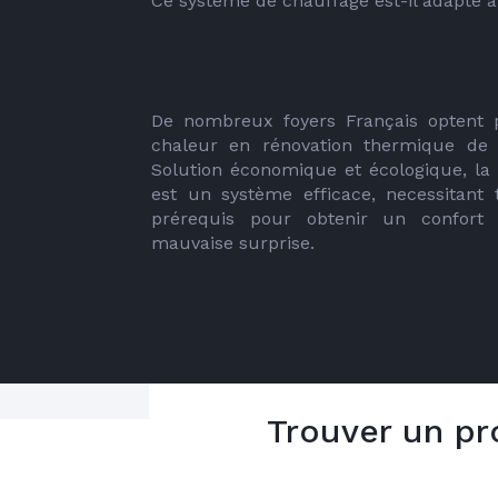
Ce système de chauffage est-il adapté à
De nombreux foyers Français optent 
chaleur en rénovation thermique de l
Solution économique et écologique, la
est un système efficace, necessitant t
prérequis pour obtenir un confort 
mauvaise surprise.
Trouver un pr
Installation d'une P
5 bonnes raiso