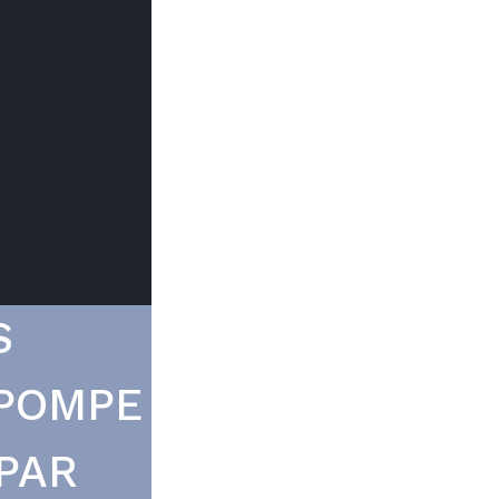
Trouver mon
Le prix peut
du type d
S
 POMPE
PAR