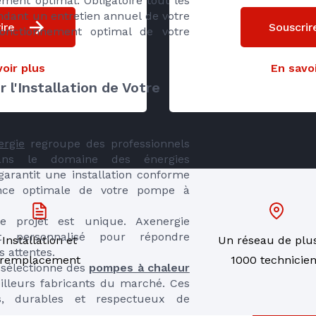
ent optimal. Obligatoire tout les
ndant un entretien annuel de votre
ire
Souscrir
fonctionnement optimal de votre
oir plus
En savoi
 l'Installation de Votre
ergie
regroupe des professionnels
dans le domaine des énergies
 garantit une installation conforme
ce optimale de votre pompe à
 projet est unique. Axenergie
 personnalisé pour répondre
Installation et
Un réseau de plu
s attentes.
remplacement
1000 technicie
sélectionne des
pompes à chaleur
illeurs fabricants du marché. Ces
s, durables et respectueux de