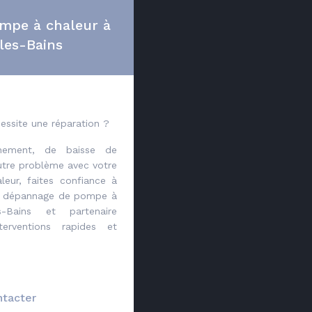
mpe à chaleur à
les-Bains
essite une réparation ?
nement, de baisse de
tre problème avec votre
ur, faites confiance à
n dépannage de pompe à
s-Bains et partenaire
erventions rapides et
ntacter