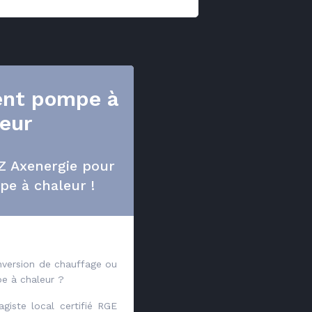
nt pompe à
eur
Z Axenergie pour
pe à chaleur !
nversion de chauffage ou
 à chaleur ?
giste local certifié RGE