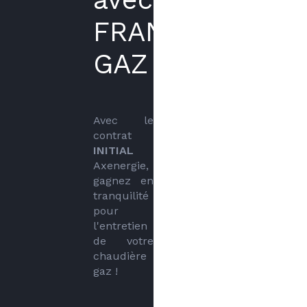
FRANCE
GAZ
Avec le 
contrat 
INITIAL
Axenergie, 
gagnez en 
tranquilité 
pour 
l'entretien 
de votre 
chaudière 
gaz !