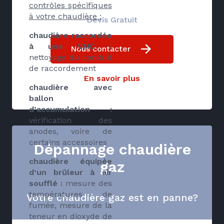
contrôles spécifiques
à votre chaudière :
Devis Gratuit
chaudière raccordée
à une VMC :
Nous contacter
nettoyage du conduit
de raccordement
En savoir plus
chaudière avec
ballon
d’accumulation :
vérification des
anodes, voire de
certains accessoires
Dépannage chaudière
chaudière équipée
gaz
d’un brûleur à air
soufflé :
mesure des
températures de
Votre chaudière gaz est en panne?
fumée, mesure de la
teneur en dioxyde de