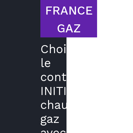
FRANCE
GAZ
Choisir
le
contrat
INITIAL
chaudière
gaz
avec