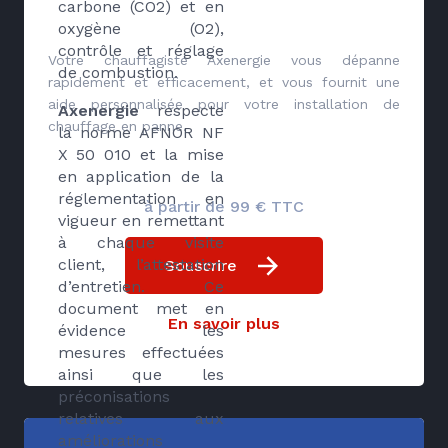
carbone (CO2) et en
oxygène (O2),
contrôle et réglage
Votre chauffagiste Axenergie vous dépanne
de combustion.
rapidement et efficacement, et vous fournit une
aide personnalisée pour votre installation de
Axenergie
respecte
chauffage en panne.
la norme AFNOR NF
X 50 010 et la mise
en application de la
réglementation en
à partir de 99 € TTC
vigueur en remettant
à chaque visite
client, l’attestation
Souscrire
d’entretien. Ce
document met en
En savoir plus
évidence les
mesures effectuées
ainsi que les
préconisations
relatives aux
améliorations