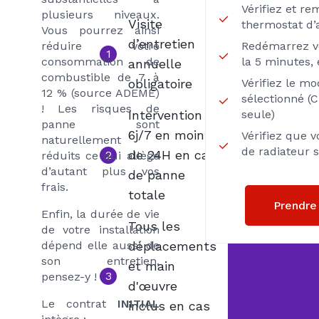
Vérifiez et re
plusieurs niveaux.
Visite
thermostat d
Vous pourrez ainsi
d’entretien
réduire votre
Redémarrez v
1
consommation de
la 5 minutes, 
annuelle
combustible de 7 à
obligatoire
Vérifiez le m
12 % (source ADEME)
sélectionné (
! Les risques de
Intervention
seule)
panne sont
6j/7 en moins
Vérifiez que 
naturellement
de radiateur 
de 24H en cas
2
réduits ce qui allège
d’autant plus vos
de panne
frais.
totale
Prendre
Enfin, la durée de vie
Tous les
de votre installation
dépend elle aussi de
déplacements
son entretien,
et main
3
pensez-y !
d'œuvre
Le contrat
INITIAL
inclus en cas