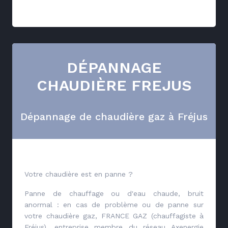
DÉPANNAGE
CHAUDIÈRE FREJUS
Dépannage de chaudière gaz à Fréjus
Votre chaudière est en panne ?
Panne de chauffage ou d'eau chaude, bruit
anormal : en cas de problème ou de panne sur
votre chaudière gaz, FRANCE GAZ (chauffagiste à
Fréjus), entreprise membre du réseau
Axenergie