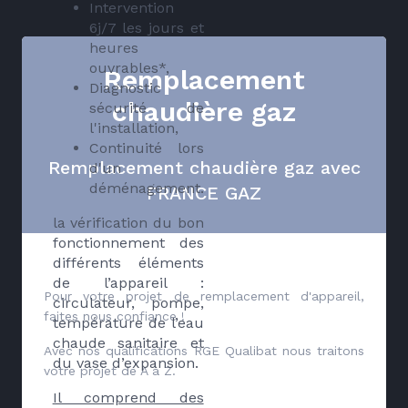
Intervention
6j/7 les jours et
heures
ouvrables*,
Remplacement
Diagnostic
chaudière gaz
sécurité de
l'installation,
Continuité lors
Remplacement chaudière gaz avec
d'un
déménagement.
FRANCE GAZ
la vérification du bon
fonctionnement des
différents éléments
de l’appareil :
Pour votre projet de remplacement d'appareil,
circulateur, pompe,
faites nous confiance !
température de l’eau
chaude sanitaire et
Avec nos qualifications RGE Qualibat nous traitons
du vase d’expansion.
votre projet de A à Z.
Il comprend des