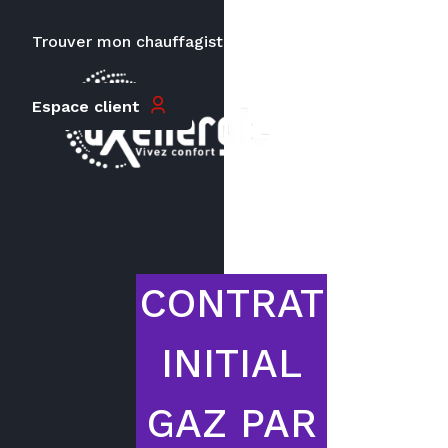
Trouver mon chauffagiste
Carrières
Espace client
Le prix peut varier en fonction de
la puissance, du type de votre
appareil et de votre lieu
d’habitation.
CONTRAT
INITIAL
GAZ PAR