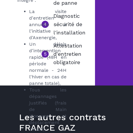
intègre :
de panne
La visite
Diagnostic
d'entretien
sécurité de
4
annuelle à
l'initiative
l'installation
d'Axenergie,
Un délais
Attestation
d'intervention
d'entretien
5
rapide (48H en
obligatoire
période
normale - 24H
l'hiver en cas de
panne totale),
Tous les
dépannages
justifiés (frais
de Main
Les autres contrats
d'oeuvre et
déplacement
FRANCE GAZ
inclus),