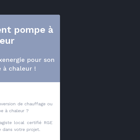
nt pompe à
eur
xenergie pour son
 à chaleur !
nversion de chauffage ou
 à chaleur ?
giste local certifié RGE
dans votre projet.