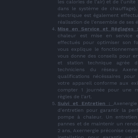
les calories de l'air) et de l'unit
dans le système de chauffage).
électrique est également effectu
réalisation de l'ensemble de ses 
Mise en Service et Réglages :
chaleur est mise en service e
effectués pour optimiser son fo
vous explique le fonctionnement 
vous donne des conseils pour en 
et station technique agrée 
techniciens du réseau Axener
qualifications nécéssaires pour
votre appareil conforme aux exi
compter 1 journée pour une mi
règles de l'art.
Suivi et Entretien :
Axenergie
d'entretien pour garantir la per
pompe à chaleur. Un entretien 
pannes et de maintenir un rendem
2 ans, Axernergie préconise cepe
installation pour garantir un 