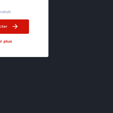
ratuit
cter
r plus