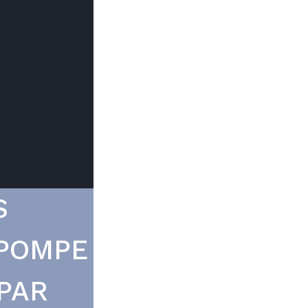
Trouver mon
Le prix peut
du type d
S
 POMPE
PAR