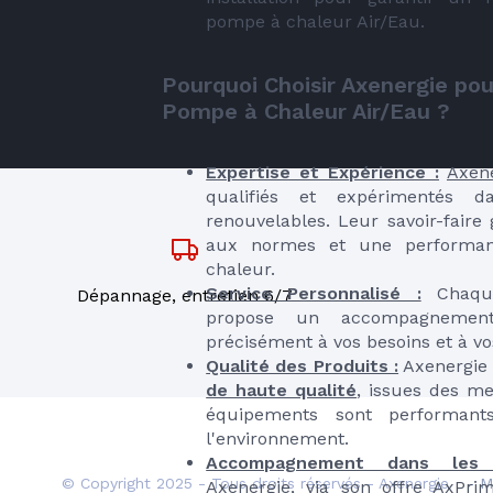
pompe à chaleur Air/Eau.
Pourquoi Choisir Axenergie pour
Pompe à Chaleur Air/Eau ?
Expertise et Expérience :
Axen
qualifiés et expérimentés 
renouvelables. Leur savoir-faire
aux normes et une performan
chaleur.
Service Personnalisé :
Chaque
Dépannage, entretien 6/7
propose un accompagnement
précisément à vos besoins et à vo
Qualité des Produits :
Axenergie 
de haute qualité
, issues des me
équipements sont performant
l'environnement.
Accompagnement dans les D
© Copyright 2025 - Tous droits réservés - Axenergie
- M
Axenergie, via son offre AxPri