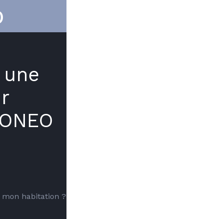
O
 une
r
RONEO
 mon habitation ?