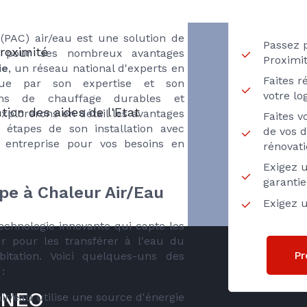
omique
(PAC) air/eau est une solution de
Passez 
roximité
e pour ses nombreux avantages
Proximi
ie
, un réseau national d'experts en
Faites r
ngue par son expertise et son
votre l
ons de chauffage durables et
ion des aides de l'Etat
xplorerons en détail les avantages
Faites 
s étapes de son installation avec
de vos d
e entreprise pour vos besoins en
rénovat
Exigez u
garanti
pe à Chaleur Air/Eau
Exigez u
echnologie innovante qui capte les
eur pour les transférer à l'eau du
Pr
itation. Voici quelques-uns des
:
ONEO
r/eau utilise une source d'énergie