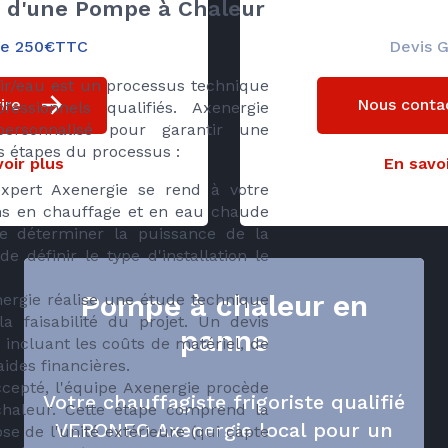
on d'une Pompe à Chaleur
 de 250€TTC
Devis G
air/eau est un processus technique
ire
Nous conta
fessionnels qualifiés. Axenergie
ersonnalisé pour garantir une
les étapes du processus :
oir plus
En savoi
pert Axenergie se rend à votre
ns en chauffage et en eau chaude
de déterminer la puissance de la
 définir le type d'installation le
Pompe à chaleur en
ergie réalise une étude technique
a faisabilité du projet. Un devis
panne
, incluant les coûts de matériel, de
ides financières.
ccepté, l'équipe Axenergie procède
Votre chauffagiste frigoriste qualifié
chaleur. Cette étape comprend la
VERONEO Axenergie local pour un
ose de l'unité extérieure (qui capte