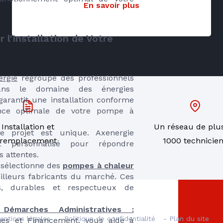
En savoir plus
 l'Installation de Votre
ergie
regroupe des professionnels
dans le domaine des énergies
 garantit une installation conforme
ce optimale de votre pompe à
Installation et
Un réseau de plu
 projet est unique. Axenergie
remplacement
1000 technicie
 personnalisé pour répondre
s attentes.
sélectionne des
pompes à chaleur
illeurs fabricants du marché. Ces
s, durables et respectueux de
émarches Administratives :
entions légales
- Politique de confidentialité
- Plan du site
mes et Financement, vous aide à