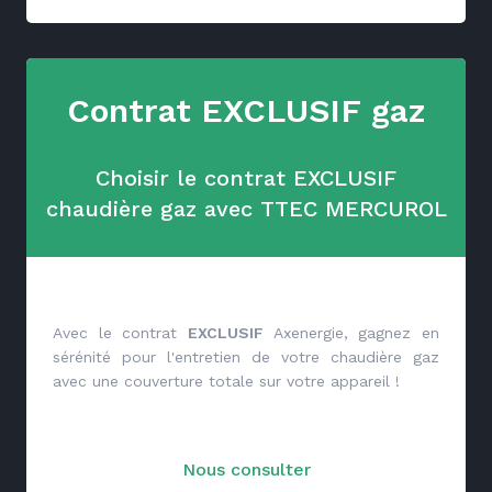
Contrat EXCLUSIF gaz
Choisir le contrat EXCLUSIF
chaudière gaz avec TTEC MERCUROL
Avec le contrat
EXCLUSIF
Axenergie, gagnez en
sérénité pour l'entretien de votre chaudière gaz
avec une couverture totale sur votre appareil !
Nous consulter