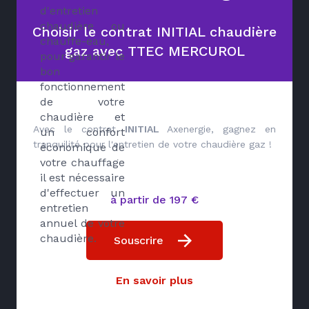
d'entretien
chaudière ou
Choisir le contrat INITIAL chaudière
chauffe-eau,
gaz avec TTEC MERCUROL
pour garantir le
bon
fonctionnement
de votre
chaudière et
Avec le contrat
INITIAL
Axenergie, gagnez en
un confort
tranquilité pour l'entretien de votre chaudière gaz !
économique de
votre chauffage
il est nécessaire
d'effectuer un
à partir de 197 €
entretien
annuel de votre
chaudière.
Souscrire
En savoir plus