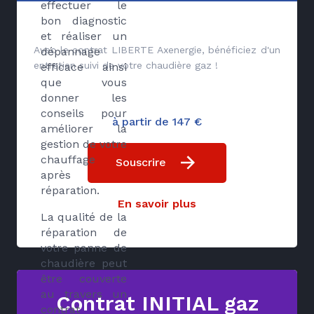
effectuer le
bon diagnostic
et réaliser un
Avec le contrat LIBERTE Axenergie, bénéficiez d'un
dépannage
entretien suivi de votre chaudière gaz !
efficace ainsi
que vous
donner les
conseils pour
à partir de 147 €
améliorer la
gestion de votre
chauffage
Souscrire
après
réparation.
En savoir plus
La qualité de la
réparation de
votre panne de
chaudière peut
être couverte
au travers un
Contrat INITIAL gaz
contrat