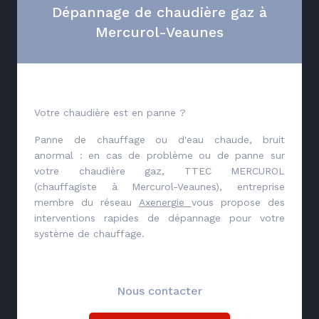
Dépannage de chaudière gaz à
Mercurol-Veaunes
Votre chaudière est en panne ?
Panne de chauffage ou d'eau chaude, bruit
anormal : en cas de problème ou de panne sur
votre chaudière gaz, TTEC MERCUROL
(chauffagiste à Mercurol-Veaunes), entreprise
membre du réseau
Axenergie
vous propose des
interventions rapides de dépannage pour votre
système de chauffage.
Nous contacter