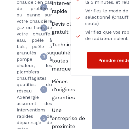
chaude : en cas
la 5 minutes, et rel
Intervention
1
de problème
rapide
Vérifiez le mode d
ou panne sur
sélectionné (Chauf
votre chaudière
Devis clair et
seule)
gaz ou fioul, de
2
gratuit
Vérifiez que vos ro
votre chauffe-
de radiateur soien
eau, poêle à
Techniciens
bois, poêle à
qualifiés
granulés ou
3
pompe à
Prendre rend
toutes
chaleur, les
marques
plombiers
chauffagistes
Pièces
qualifiés du
d'origines
4
réseau
Axenergie
garanties
assurent des
interventions
Une
rapides de
entreprise de
5
dépannage de
proximité
votre