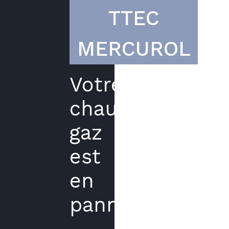
TTEC
MERCUROL
Votre
chaudière
gaz
est
en
panne?