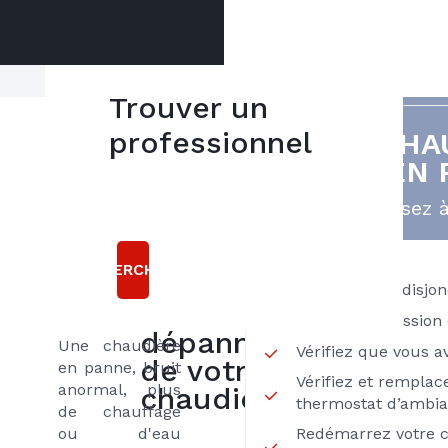
Trouver un
Contactez votre
professionnel
VOTRE CHA
5
plombier
EST EN 
bonnes
chauffagiste
qualifié
raisons
Pensez à
Axenergie local
pour un
choisir
dépannage
RECHERCHER
Axenergie
rapide de votre
Vérifiez votre disjo
pour le
chaudière
Vérifiez la pression 
dépannage
Une chaudière
Vérifiez que vous 
de votre
en panne, bruit
Vérifiez et remplace
anormal, plus
chaudière
thermostat d’ambi
de chauffage
ou d'eau
Redémarrez votre c