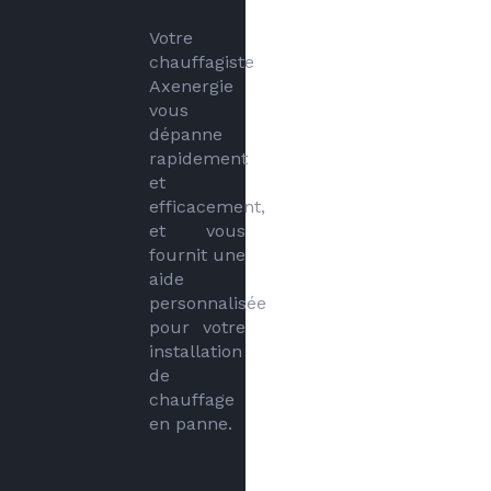
Votre 
chauffagiste 
Axenergie 
vous 
dépanne 
rapidement 
et 
efficacement, 
et vous 
fournit une 
aide 
personnalisée 
pour votre 
installation 
de 
chauffage 
en panne.