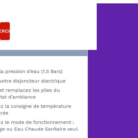
TRE POMPE À
ALEUR EST EN
ERCHER
PANNE
Pensez à vérifier
 la pression d’eau (1.5 Bars)
 votre disjoncteur électrique
 et remplacez les piles du
tat d’ambiance
ez la consigne de température
rée
ez le mode de fonctionnement :
ge ou Eau Chaude Sanitaire seul.