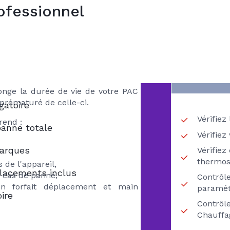
ofessionnel
ur) par un frigoriste spécialiste
VO
ns
veaux. Tout d’abord, il permet de
CH
 frais qui en découlent. Ensuite, il
RECH
ITIAL PAC
mbustibles en maintenant des
 chauffage (contrairement à un
 ainsi de réaliser des économies.
llonge la durée de vie de votre PAC
rématuré de celle-ci.
gatoire
Vérifiez
rend :
panne totale
Vérifiez
marques
Vérifiez
thermos
 de l'appareil,
placements inclus
n cas de panne,
Contrôl
un forfait déplacement et main
paramét
ire
Contrôl
Chauffa