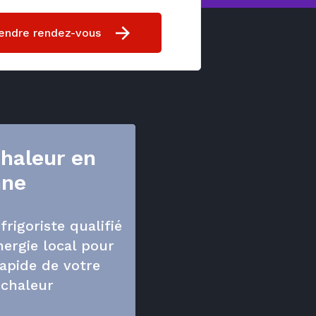
endre rendez-vous
haleur en
nne
frigoriste qualifié
ergie local pour
apide de votre
chaleur