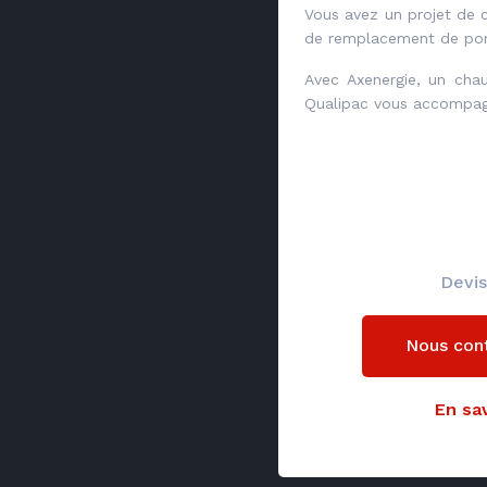
Vous avez un projet de 
de remplacement de po
Avec Axenergie, un chau
Qualipac vous accompagn
Devis
Nous con
En sav