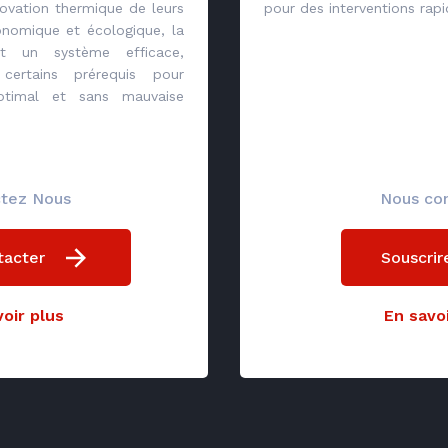
ovation thermique de leurs
pour des interventions rapi
onomique et écologique, la
 un système efficace,
 certains prérequis pour
ptimal et sans mauvaise
tez Nous
Nous co
tacter
Souscrir
oir plus
En savoi