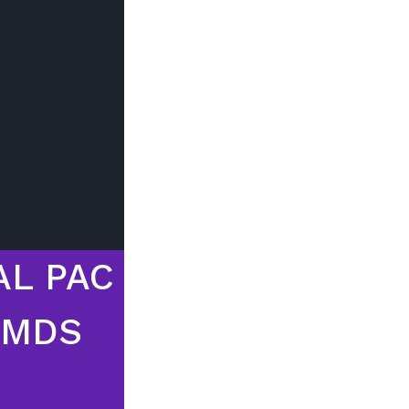
1
Trouver mon
Le prix peut
du type d
AL PAC
 MDS
N