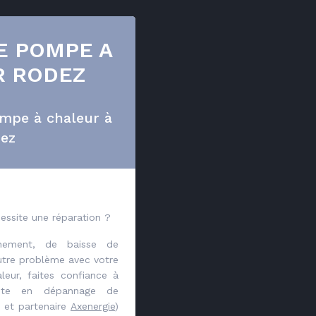
E POMPE A
R RODEZ
mpe à chaleur à
ez
essite une réparation ?
nement, de baisse de
tre problème avec votre
ur, faites confiance à
iste en dépannage de
 et partenaire
Axenergie
)