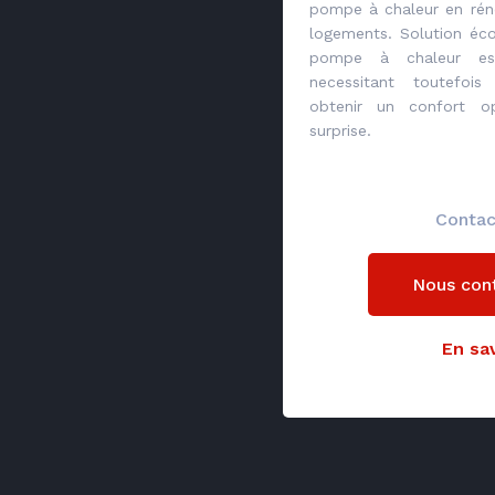
pompe à chaleur en rén
logements. Solution éc
pompe à chaleur est
necessitant toutefois
obtenir un confort o
surprise.
Contac
Nous con
En sav