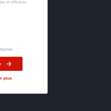
des et efficaces.
ntacter
e
r plus