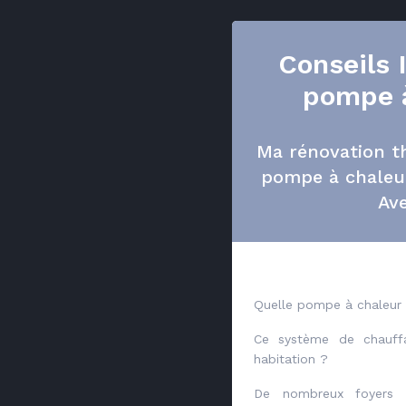
Conseils 
pompe à
Ma rénovation t
pompe à chaleu
Av
Quelle pompe à chaleur 
Ce système de chauff
habitation ?
De nombreux foyers F