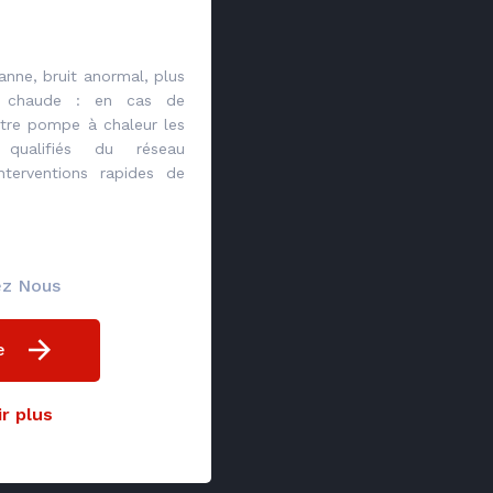
nne, bruit anormal, plus
u chaude : en cas de
tre pompe à chaleur les
e qualifiés du réseau
nterventions rapides de
ez Nous
e
r plus