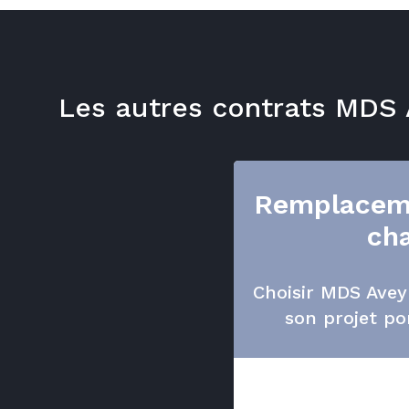
Les autres contrats MDS
Remplacem
ch
Choisir MDS Avey
son projet po