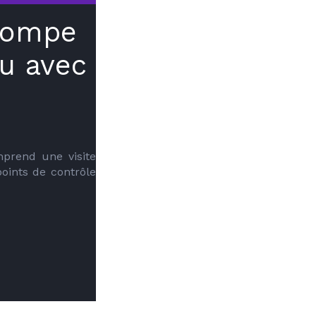
 pompe
au avec
prend une visite 
oints de contrôle 