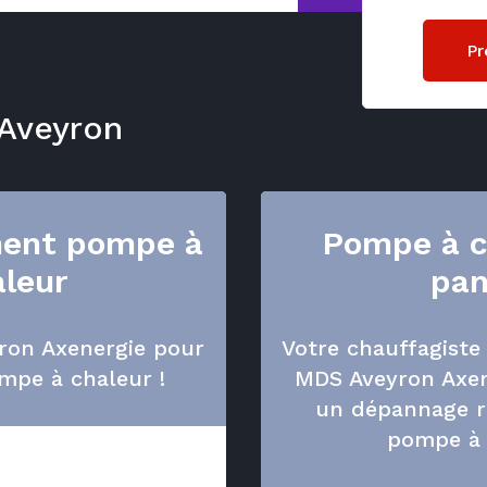
Pr
 Aveyron
ent pompe à
Pompe à c
aleur
pa
ron Axenergie pour
Votre chauffagiste 
mpe à chaleur !
MDS Aveyron Axen
un dépannage r
pompe à 