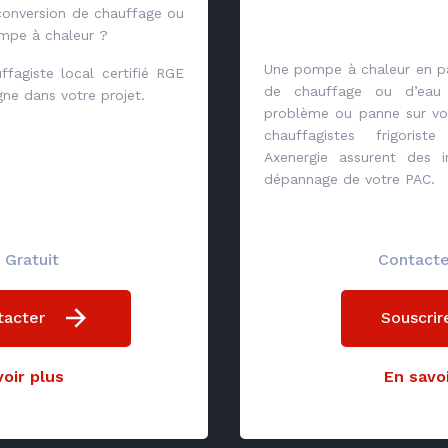
conversion de chauffage ou
mpe à chaleur ?
Une pompe à chaleur en pa
ffagiste local certifié RGE
de chauffage ou d’ea
e dans votre projet.
problème ou panne sur vo
chauffagistes frigorist
Axenergie assurent des i
dépannage de votre PAC.
 Gratuit
Contact
tacter
Souscrir
oir plus
En savoi