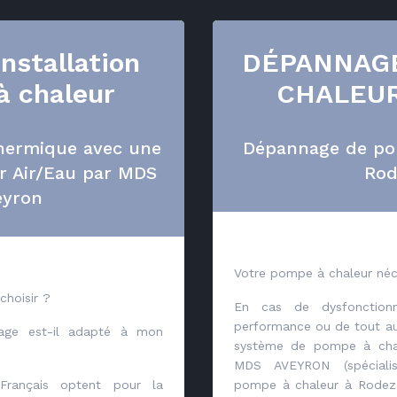
Installation
DÉPANNAG
 chaleur
CHALEU
hermique avec une
Dépannage de po
r Air/Eau par MDS
Rod
eyron
Votre pompe à chaleur néc
choisir ?
En cas de dysfonction
performance ou de tout au
age est-il adapté à mon
système de pompe à chale
MDS AVEYRON (spécial
rançais optent pour la
pompe à chaleur à Rodez