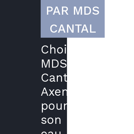
PAR MDS
CANTAL
Choisir
MDS
Cantal
Axenergie
pour
son
eau