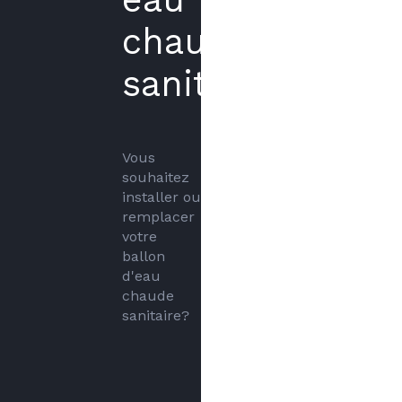
chaude
sanitaire
Vous 
souhaitez 
installer ou 
remplacer 
votre 
ballon 
d'eau 
chaude 
sanitaire?