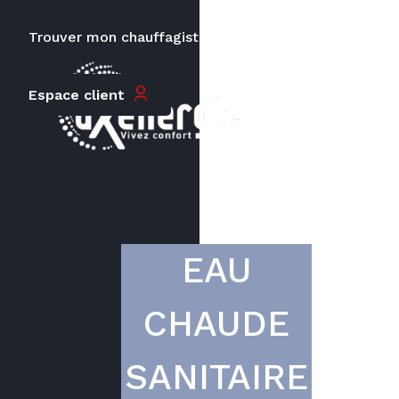
Trouver mon chauffagiste
Carrières
Le prix peut varier en fonction de
Espace client
la puissance, du type de votre
appareil et de votre lieu
d’habitation.
EAU
CHAUDE
SANITAIRE