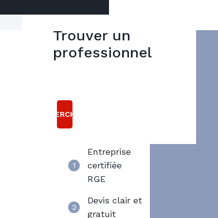
Trouver un
Le réseau Axenergie vous
professionnel
5
accompagne dans votre projet :
bonnes
Ballon éléctrique
raisons
Chauffe eau gaz
Ballon thermodynamique
Choisir
RECHERCHER
Axenergie
Entreprise
certifiée
1
RGE
Devis clair et
2
gratuit