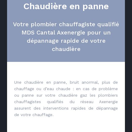
Chaudière en panne
Votre plombier chauffagiste qualifié
MDS Cantal Axenergie pour un
dépannage rapide de votre
chaudière
Une chaudière en panne, bruit anormal, plus de
chauffage ou d’eau chaude : en cas de problème
ou panne sur votre chaudière gaz les plombiers
chauffagistes qualifiés du réseau Axenergie
assurent des interventions rapides de dépannage
de votre chauffage.