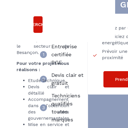
bonnes
G
votre projet.
raisons
Partenaire COMAP
Choisir
nous sommes
RECHERCHER
Axenergie
spécialiste du
Passez par 
traitement de l'eau
Bénéficiez d
chez le particulier sur
énergétiqu
le secteur de
Entreprise
Prévoir une
Besançon.
certifiée
1
proximité
RGE
Pour votre projet nous
réalisons :
Devis clair et
2
Prend
Etude technique
gratuit
Devis clair et
détaillé
Techniciens
Accompagnement
qualifiés
dans l'obtention
3
toutes
des aides
gouvernemantales
marques
Mise en service et