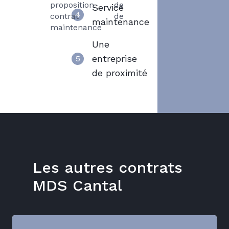
proposition de
Service
4
contrat de
maintenance
maintenance
Une
entreprise
5
de proximité
Les autres contrats
MDS Cantal