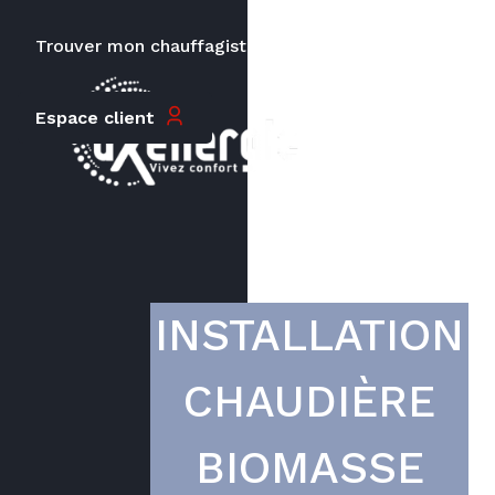
Trouver mon chauffagiste
Carrières
Le prix peut varier en fonction de
Espace client
la puissance, du type de votre
appareil et de votre lieu
d’habitation.
INSTALLATION
CHAUDIÈRE
BIOMASSE