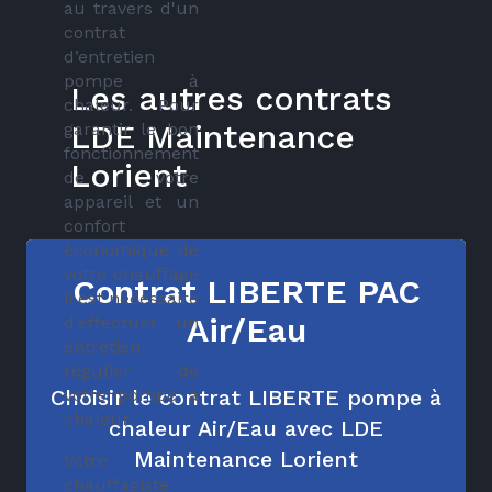
au travers d'un
contrat
d’entretien
pompe à
Les autres contrats
chaleur. Pour
LDE Maintenance
garantir le bon
fonctionnement
Lorient
de votre
appareil et un
confort
économique de
votre chauffage
Contrat LIBERTE PAC
il est nécessaire
Air/Eau
d’effectuer un
entretien
régulier de
Choisir le contrat LIBERTE pompe à
votre pompe à
chaleur.
chaleur Air/Eau avec LDE
Maintenance Lorient
Votre
chauffagiste