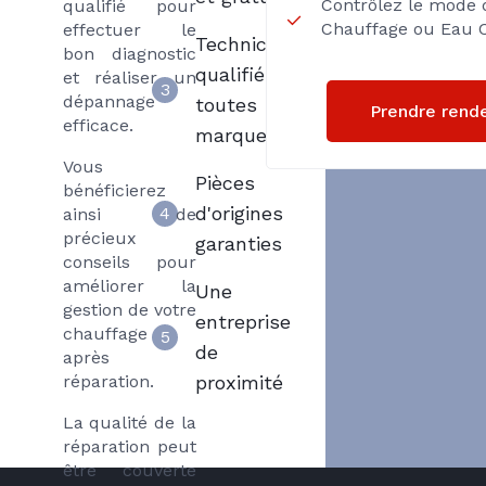
Contrôlez le mode 
qualifié pour
Chauffage ou Eau C
effectuer le
Techniciens
bon diagnostic
qualifiés
et réaliser un
3
dépannage
toutes
Prendre rend
efficace.
marques
Vous
Pièces
bénéficierez
d'origines
4
ainsi de
précieux
garanties
conseils pour
améliorer la
Une
gestion de votre
entreprise
chauffage
5
de
après
réparation.
proximité
La qualité de la
réparation peut
être couverte