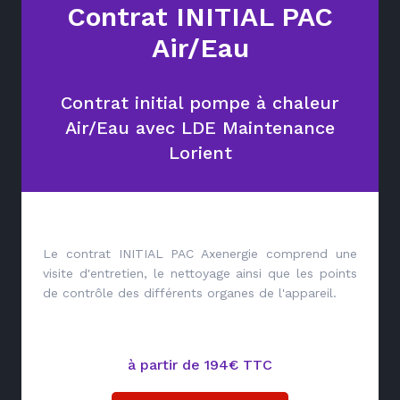
Contrat INITIAL PAC
Air/Eau
Contrat initial pompe à chaleur
Air/Eau avec LDE Maintenance
Lorient
Le contrat INITIAL PAC Axenergie comprend une
visite d'entretien, le nettoyage ainsi que les points
de contrôle des différents organes de l'appareil.
à partir de 194€ TTC