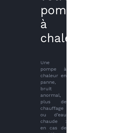
pompe
à
chaleur
Une 
pompe à 
chaleur en 
panne, 
bruit 
anormal, 
plus de 
chauffage 
ou d’eau 
chaude : 
en cas de 