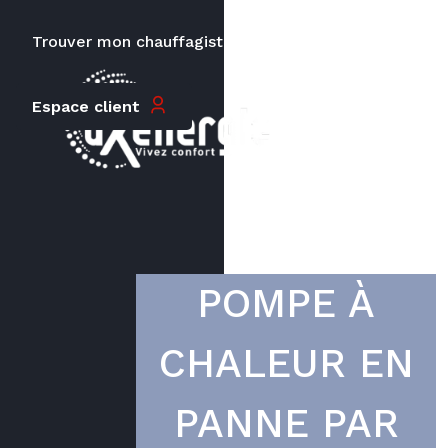
Trouver mon chauffagiste
Carrières
Le prix peut varier en fonction de
Espace client
la puissance, du type de votre
appareil et de votre lieu
d’habitation.
POMPE À
CHALEUR EN
PANNE PAR