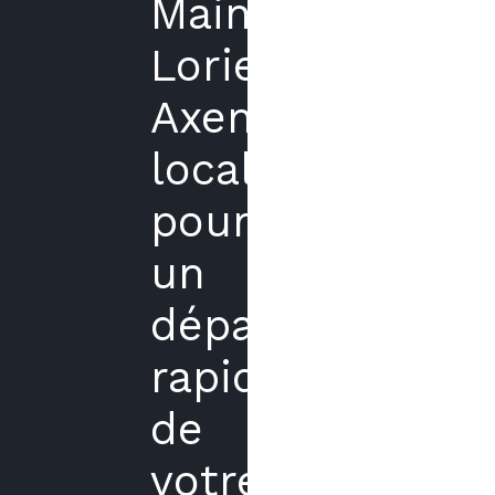
Maintenance
Lorient
Axenergie
local
pour
un
dépannage
rapide
de
votre