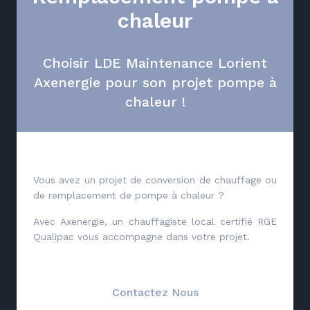
chaleur
Choisir LDE Maintenance Lorient
Axenergie pour son projet pompe à
chaleur !
Vous avez un projet de conversion de chauffage ou
de remplacement de pompe à chaleur ?
Avec Axenergie, un chauffagiste local certifié RGE
Qualipac vous accompagne dans votre projet.
Contactez Nous