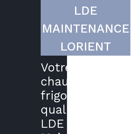
LDE
MAINTENANCE
LORIENT
Votre
chauffagiste
frigoriste
qualifié
LDE