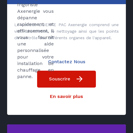
frigoriste
Axenergie vous
dépanne
rapidement et
Le contrat LIBERTE PAC Axenergie comprend une
efficacement, il
visite d'entretien, le nettoyage ainsi que les points
vous fournit
de contrôle des différents organes de l'appareil.
une aide
personnalisée
pour votre
Contactez Nous
installation de
chauffage en
panne.
Souscrire
En savoir plus