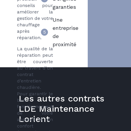
conseils pour
garanties
améliorer la
gestion de votre
Une
chauffage
entreprise
après
5
de
réparation.
proximité
La qualité de la
réparation peut
être couverte
au travers d'un
contrat
d’entretien
chaudière.
Pour garantir le
Les autres contrats
bon
LDE Maintenance
fonctionnement
de votre
Lorient
appareil et un
confort