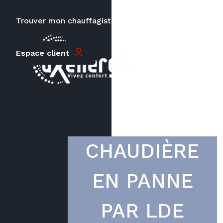
Trouver mon chauffagiste
Carrières
Le prix peut varier en fonction de
Espace client
la puissance, du type de votre
appareil et de votre lieu
d’habitation.
CHAUDIÈRE
EN PANNE
PAR LDE