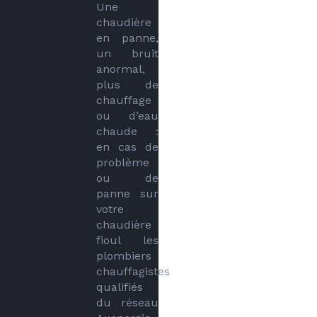
Une 
chaudière 
en panne, 
un bruit 
anormal, 
plus de 
chauffage 
ou d’eau 
chaude : 
en cas de 
problème 
ou de 
panne sur 
votre 
chaudière 
fioul les 
plombiers 
chauffagistes 
qualifiés 
du réseau 