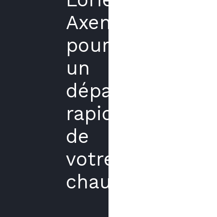
Axenergie
pour
un
dépannage
rapide
de
votre
chaudière