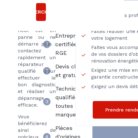
sont bruyants
Choisir
ou ne
RECHERCHER
Axenergie
Passez par des pro
chauffent plus,
Proximité
votre chaudière
fioul est en
Faites réaliser une
Entreprise
panne ou ne
votre logement
démarre plus :
certifiée
1
Faites vous accom
contactez
RGE
de vos dossiers d’ob
rapidement un
rénovation énergét
réparateur
Devis clair
Exigez une mise en 
2
qualifié pour
et gratuit
garantie construct
effectuer le
bon diagnostic
Exigez un devis déta
Techniciens
et réaliser un
qualifiés
dépannage
3
efficace.
toutes
Prendre rend
marques
Vous
bénéficierez
Pièces
ainsi de
d'origines
4
précieux