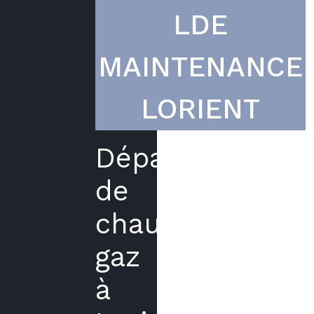
LDE
MAINTENANCE
LORIENT
Dépannage
de
chaudières
gaz
à