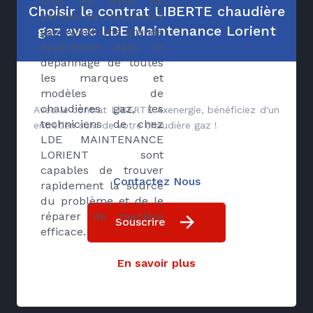
tous les types de
Choisir le contrat LIBERTE chaudière
pannes de chaudières
gaz avec LDE Maintenance Lorient
gaz. Ayant une grande
expérience dans le
dépannage de toutes
les marques et
modèles de
chaudières gaz, les
Avec le contrat LIBERTE Axenergie, bénéficiez d'un
techniciens de chez
entretien suivi de votre chaudière gaz !
LDE MAINTENANCE
LORIENT sont
capables de trouver
Contactez Nous
rapidement la source
du problème et de le
réparer de manière
Souscrire
efficace.
En savoir plus