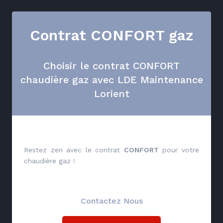
Contrat CONFORT gaz
Choisir le contrat CONFORT
chaudière gaz avec LDE Maintenance
Lorient
Restez zen avec le contrat
CONFORT
pour votre
chaudière gaz !
Contactez Nous