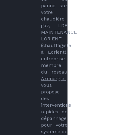
panne sur 
votre 
chaudière 
gaz, LDE 
MAINTENANCE 
LORIENT 
(chauffagiste 
à Lorient), 
entreprise 
membre 
du réseau 
Axenergie 
vous 
propose 
des 
interventions 
rapides de 
dépannage 
pour votre 
système de 