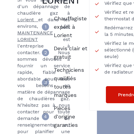
LORIENT
Vérifiez que
d'un dépannage de
Vérifiez et r
chaudière gaz à
Chauffagiste
thermostat 
Lorient
et dans les
environs,
LDE
expert à
1
Redémarrez 
MAINTENANCE
la 5 minutes,
Lorient
LORIENT
est
Vérifiez le 
l'entreprise à
Devis clair et
sélectionné
contacter. Nous
2
gratuit
seule)
sommes dévoués à
Vérifiez que
fournir un service
Techniciens
de radiateur
rapide, fiable et
qualifiés
abordable pour tous
3
vos besoins en
toutes
matière de dépannage
Prendr
marques
de chaudières gaz.
N'hésitez pas à nous
Pièces
contacter pour toute
d'origine
4
demande de
garanties
renseignements ou
pour planifier une