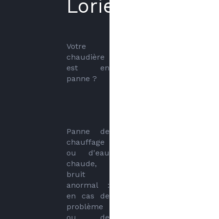
Lorient
Votre 
chaudière 
est en 
panne ?
Panne de 
chauffage 
ou d'eau 
chaude, 
bruit 
anormal : 
en cas de 
problème 
ou de 