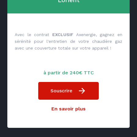
Lorient
Avec le contrat
EXCLUSIF
Axenergie, gagnez en
sérénité pour l'entretien de votre chaudière gaz
avec une couverture totale sur votre appareil !
à partir de 240€ TTC
Souscrire
En savoir plus