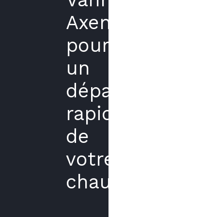
Axenergie
pour
un
dépannage
rapide
de
votre
chaudière