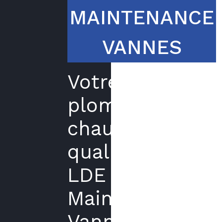
MAINTENANCE
VANNES
Votre
plombier
chauffagiste
qualifié
LDE
Maintenance
Vannes