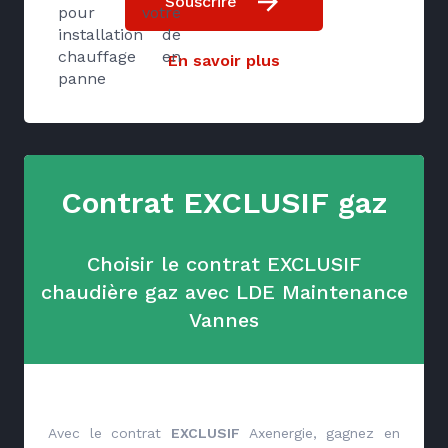
Souscrire
pour votre
installation de
chauffage en
En savoir plus
panne
Contrat EXCLUSIF gaz
Choisir le contrat EXCLUSIF
chaudière gaz avec LDE Maintenance
Vannes
Avec le contrat
EXCLUSIF
Axenergie, gagnez en