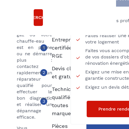
raisons
vos radiateurs
sont bruyants
Choisir
ou ne
RECHERCHER
Axenergie
Passez par des pro
chauffent plus,
Proximité
votre chaudière
gaz ou votre
Faites réaliser une
Entreprise
chauffe-eau
votre logement
est en panne
certifiée
1
Faites vous accom
ou ne démarre
RGE
de vos dossiers d’ob
plus :
rénovation énergét
contactez
Devis clair
Exigez une mise en 
2
rapidement un
et gratuit
garantie construct
réparateur
qualifié pour
Exigez un devis déta
Techniciens
effectuer le
qualifiés
bon diagnostic
3
et réaliser un
toutes
Prendre rend
dépannage
marques
efficace.
Pièces
Vous