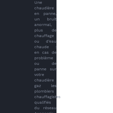
Une 
chaudière 
en panne, 
un bruit 
anormal, 
plus de 
chauffage 
ou d’eau 
chaude : 
en cas de 
problème 
ou de 
panne sur 
votre 
chaudière 
gaz les 
plombiers 
chauffagistes 
qualifiés 
du réseau 