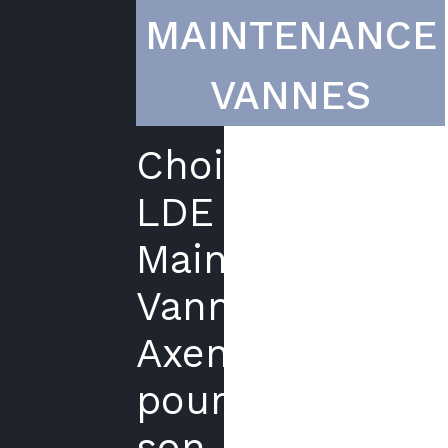
MAINTENANCE
VANNES
Choisir
LDE
Maintenance
Vannes
Axenergie
pour
son