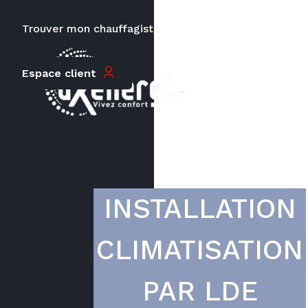
Trouver mon chauffagiste
Carrières
Le prix peut varier en fonction de
Espace client
la puissance, du type de votre
appareil et de votre lieu
d’habitation.
INSTALLATION
CLIMATISATION
PAR LDE