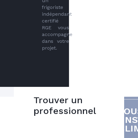
un 
frigoriste 
indépendant 
certifié 
RGE vous 
accompagne 
dans votre 
projet.
Trouver un
professionnel
VOU
Votre projet
5
IN
bonnes
climatisation
CLI
raisons
sur mesure