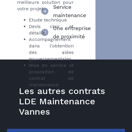
meilleure solution pour
Service
votre projet.
4
maintenance
Etude technique
Devis clair et
Une entreprise
5
détaillé
de proximité
Accompagnement
dans l'obtention
des aides
gouvernementales
Mise en service et
proposition de
contrat de
maintenance
Les autres contrats
LDE Maintenance
Vannes