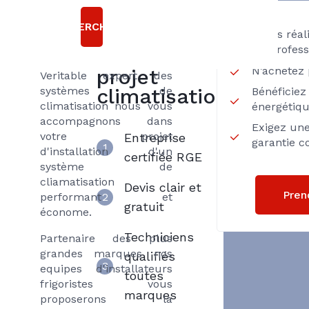
avec
Choisir
RECHERCHER
Axenergie
Axenergie
Faites réa
un profess
pour son
N’achetez 
projet
Veritable expert des
systèmes de
climatisation
Bénéficiez 
climatisation nous vous
énergétiq
accompagnons dans
Exigez une
votre projet
Entreprise
garantie c
1
d'installation d'un
certifiée RGE
système de
cliamatisation
Devis clair et
Pren
performant et
2
gratuit
économe.
Techniciens
Partenaire des plus
grandes marques nos
qualifiés
3
equipes d'installateurs
toutes
frigoristes vous
marques
proposerons la