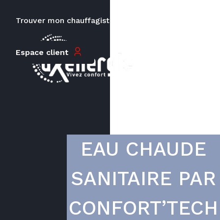
Trouver mon chauffagiste
Carrières
Le prix peut varier en fonction de
Espace client
la puissance, du type de votre
appareil et de votre lieu
d’habitation.
EAU CHAUDE
SANITAIRE PAR
CONFORT’TECH