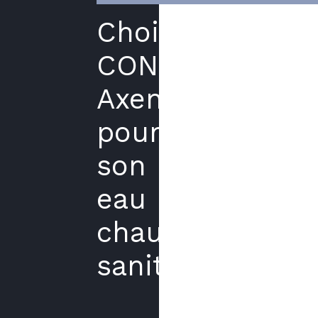
Choisir
CONFORT’TECH
Axenergie
pour
son
eau
chaude
sanitaire