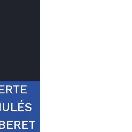
Trouver mon
Le prix peut
du type d
ERTE
NULÉS
BERET