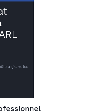
at
à
SARL
oêle à granulés
ofessionnel