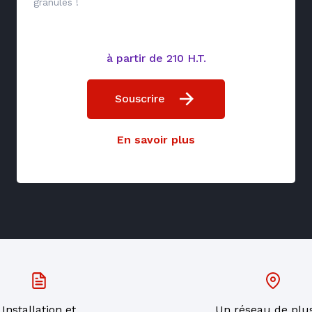
granulés !
à partir de 210 H.T.
Souscrire
En savoir plus
Installation et
Un réseau de plu