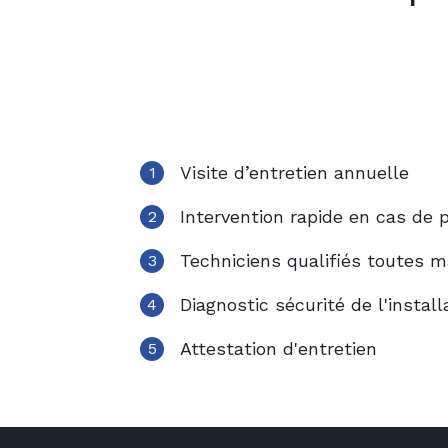
Le contrat comprend :
5 bonnes raiso
La visite d'entretien annuelle
Une prise en charge rapide en ca
Choisir le contrat L
granulé
Visite d’entretien annuelle
1
Intervention rapide en cas de 
2
Techniciens qualifiés toutes 
3
Diagnostic sécurité de l'install
4
Attestation d'entretien
5