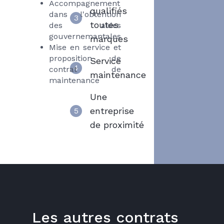
Accompagnement
qualifiés
dans l'obtention
3
toutes
des aides
gouvernemantales
marques
Mise en service et
proposition de
Service
4
contrat de
maintenance
maintenance
Une
entreprise
5
de proximité
Les autres contrats