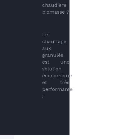
chaudière 
biomasse ?
Le 
chauffage 
aux 
granulés 
est une 
solution 
économique 
et très 
performante 
!