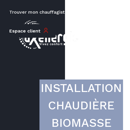
Trouver mon chauffagiste
Carrières
Le prix peut varier en fonction de
Espace client
la puissance, du type de votre
appareil et de votre lieu
d’habitation.
INSTALLATION
CHAUDIÈRE
BIOMASSE