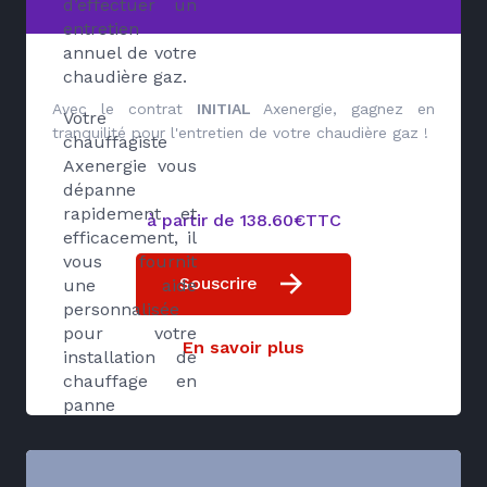
d’effectuer un
entretien
annuel de votre
chaudière gaz.
Avec le contrat
INITIAL
Axenergie, gagnez en
Votre
tranquilité pour l'entretien de votre chaudière gaz !
chauffagiste
Axenergie vous
dépanne
rapidement et
à partir de 138.60€TTC
efficacement, il
vous fournit
Souscrire
une aide
personnalisée
pour votre
En savoir plus
installation de
chauffage en
panne