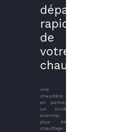
dépannage
rapide
de
votre
chaudière
Une 
chaudière 
en panne, 
un bruit 
anormal, 
plus de 
chauffage 