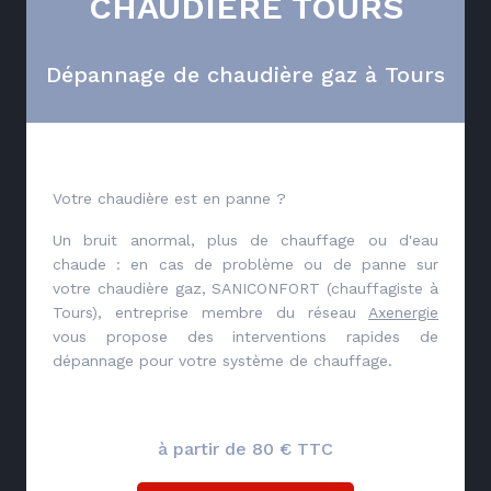
CHAUDIÈRE TOURS
Dépannage de chaudière gaz à Tours
Votre chaudière est en panne ?
Un bruit anormal, plus de chauffage ou d'eau
chaude : en cas de problème ou de panne sur
votre chaudière gaz, SANICONFORT (chauffagiste à
Tours), entreprise membre du réseau
Axenergie
vous propose des interventions rapides de
dépannage pour votre système de chauffage.
à partir de 80 € TTC