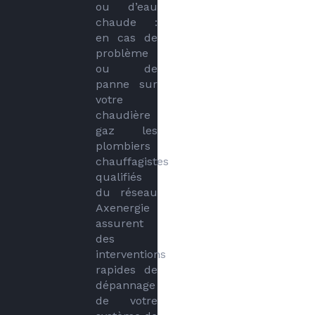
ou d’eau 
chaude : 
en cas de 
problème 
ou de 
panne sur 
votre 
chaudière 
gaz les 
plombiers 
chauffagistes 
qualifiés 
du réseau 
Axenergie 
assurent 
des 
interventions 
rapides de 
dépannage 
de votre 