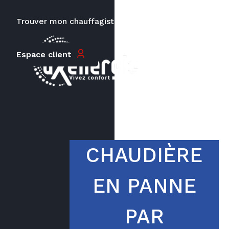
Trouver mon chauffagiste
Carrières
Le prix peut varier en fonction de
Espace client
la puissance, du type de votre
appareil et de votre lieu
d’habitation.
CHAUDIÈRE
EN PANNE
PAR