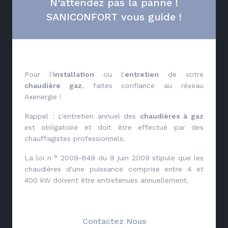
N'attendez pas la panne !
SANICONFORT vous guide !
Pour l'
installation
ou l'
entretien
de votre
chaudière gaz
, faites confiance au réseau
Axenergie !
Rappel : L'entretien annuel des
chaudières à gaz
est obligatoire et doit être effectué par des
chauffagistes professionnels.
La loi n ° 2009-649 du 9 juin 2009 stipule que les
chaudières d'une puissance comprise entre 4 et
400 kW doivent être entretenues annuellement.
Contactez Nous