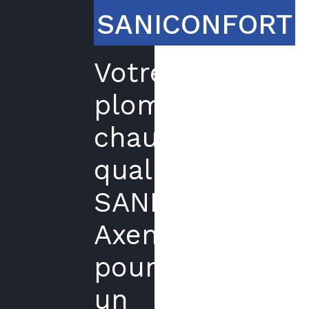
SANICONFORT
Votre
plombier
chauffagiste
qualifié
SANICONFORT
Axenergie
pour
un