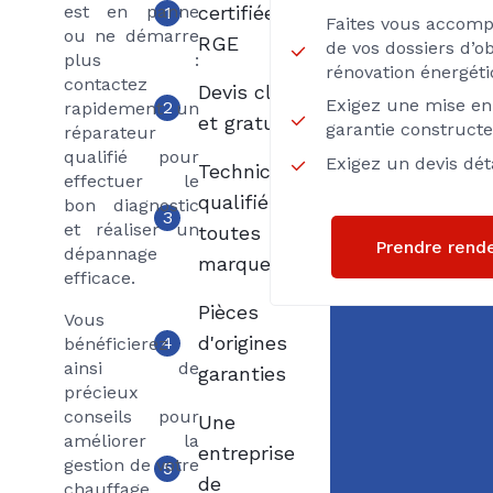
est en panne
certifiée
1
Faites vous accom
ou ne démarre
RGE
de vos dossiers d’ob
plus :
rénovation énergét
contactez
Devis clair
Exigez une mise en 
2
rapidement un
et gratuit
garantie construct
réparateur
qualifié pour
Exigez un devis déta
Techniciens
effectuer le
qualifiés
bon diagnostic
3
et réaliser un
toutes
Prendre rend
dépannage
marques
efficace.
Pièces
Vous
d'origines
4
bénéficierez
ainsi de
garanties
précieux
conseils pour
Une
améliorer la
entreprise
gestion de votre
5
de
chauffage