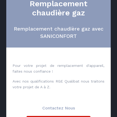
Remplacement
chaudière gaz
Remplacement chaudière gaz avec
SANICONFORT
Pour votre projet de remplacement d'appareil,
faites nous confiance !
Avec nos qualifications RGE Qualibat nous traitons
votre projet de A à Z.
Contactez Nous