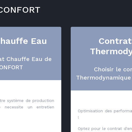
NICONFORT
Chauffe Eau
Contrat
Thermod
rat Chauffe Eau de
CONFORT
Choisir le co
Thermodynamique
tre système de production
e necessite un entretien
Optimisation des performa
!
Optez pour le contrat d'en