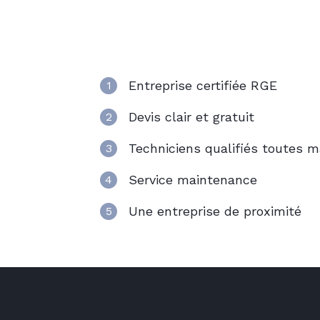
5 bonnes raiso
Ballon éléctrique
Chauffe eau gaz
Choisir Axenergie
Ballon thermodynamique
Entreprise certifiée RGE
1
Devis clair et gratuit
2
Techniciens qualifiés toutes 
3
Service maintenance
4
Une entreprise de proximité
5