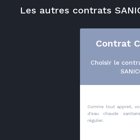
Les autres contrats SA
Contrat 
Choisir le cont
SANI
Comme tout appreil, vo
d'eau chaude sanitair
régulier.