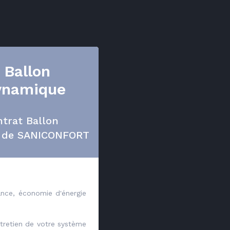
 Ballon
ynamique
ntrat Ballon
 de SANICONFORT
nce, économie d'énergie
tretien de votre système