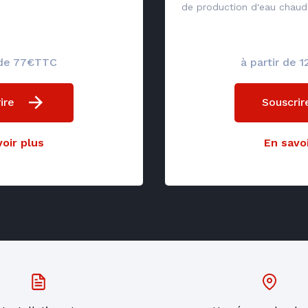
de production d'eau chaude
 de 77€TTC
à partir de
ire
Souscrir
oir plus
En savoi