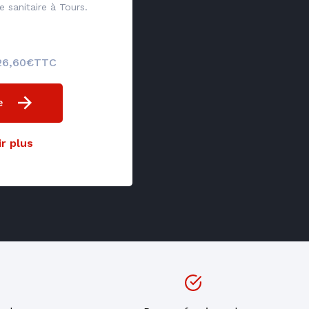
 sanitaire à Tours.
 126,60€TTC
e
r plus