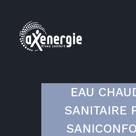
EAU CHAU
SANITAIRE 
SANICONF