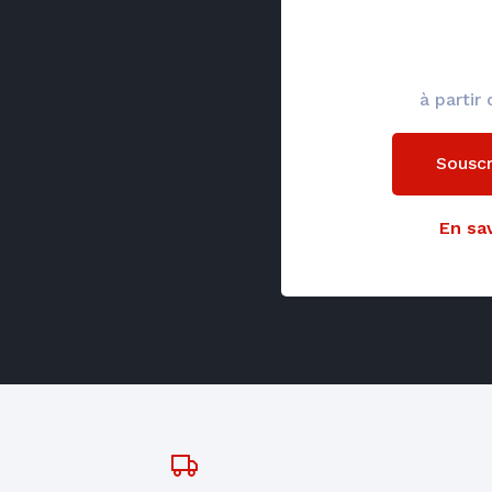
à partir
Souscr
En sav