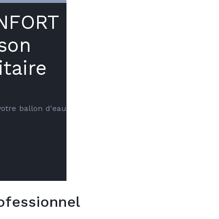
ONFORT
 son
taire
otre ballon d'eau 
ofessionnel
dans votre projet :