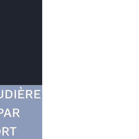
Trouver mon
Le prix peut
du type d
UDIÈRE
PAR
ORT