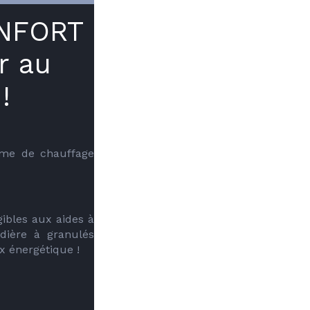
ONFORT
r au
!
me de chauffage 
ibles aux aides à 
dière à granulés 
ix énergétique !