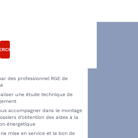
 AVEZ UN PROJET
 RÉNOVATION
ERCHER
HERMIQUE ?
par des professionnel RGE de
té
éaliser une étude technique de
ogement
vous accompagner dans le montage
ossiers d’obtention des aides à la
ion énergétique
ne mise en service et le bon de