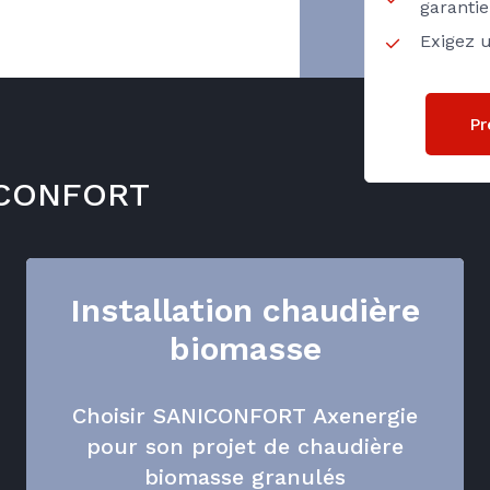
garanti
Exigez u
Pr
NICONFORT
Installation chaudière
biomasse
Choisir SANICONFORT Axenergie
pour son projet de chaudière
biomasse granulés