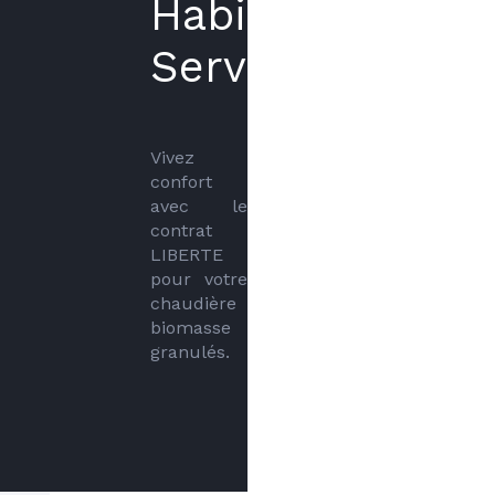
Habitat
Services
Vivez 
confort 
avec le 
contrat 
LIBERTE 
pour votre 
chaudière 
biomasse 
granulés.