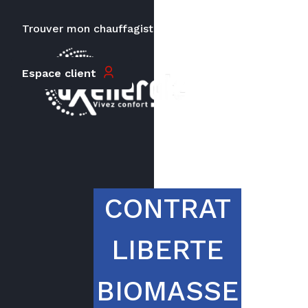
Trouver mon chauffagiste
Carrières
Le prix peut varier en fonction de
Espace client
la puissance, du type de votre
appareil et de votre lieu
d’habitation.
CONTRAT
LIBERTE
BIOMASSE