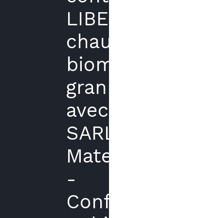
LIBERTE
chaudière
biomasse
granulés
avec
SARL
Matecki
-
Confort