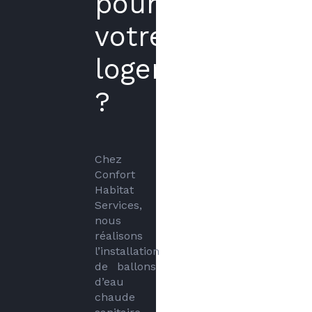
pour
votre
logement
?
Chez 
Confort 
Habitat 
Services, 
nous 
réalisons 
l’installation 
de ballons 
d’eau 
chaude 