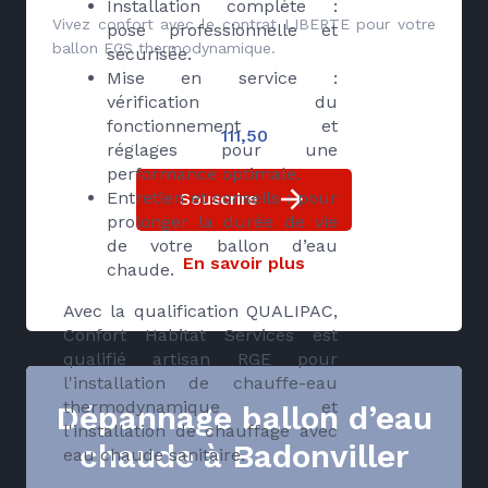
Installation complète :
Vivez confort avec le contrat LIBERTE pour votre
pose professionnelle et
ballon ECS thermodynamique.
sécurisée.
Mise en service :
vérification du
fonctionnement et
111,50
réglages pour une
performance optimale.
Entretien et conseils : pour
Souscrire
prolonger la durée de vie
de votre ballon d’eau
En savoir plus
chaude.
Avec la qualification QUALIPAC,
Confort Habitat Services est
qualifié artisan RGE pour
l'installation de chauffe-eau
thermodynamique et
Dépannage ballon d’eau
l'installation de chauffage avec
chaude à Badonviller
eau chaude sanitaire.