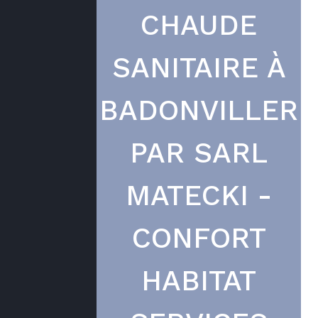
CHAUDE
SANITAIRE À
BADONVILLER
PAR SARL
MATECKI -
CONFORT
HABITAT