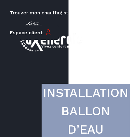
Trouver mon chauffagiste
Carrières
Le prix peut varier en fonction de
Espace client
la puissance, du type de votre
appareil et de votre lieu
d’habitation.
INSTALLATION
BALLON
D’EAU