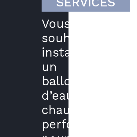
SERVICES
Vous
souhaitez
installer
un
ballon
d’eau
chaude
performant