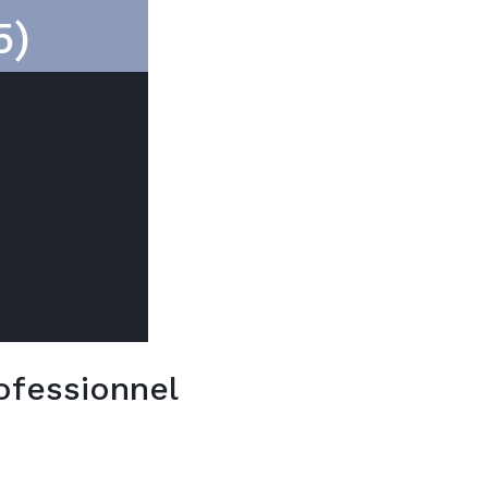
5)
ofessionnel
VOUS
ns
DE
RECH