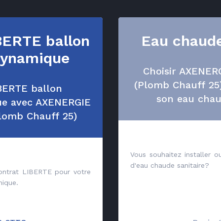
BERTE ballon
Eau chaude
ynamique
Choisir AXENE
(Plomb Chauff 25
BERTE ballon
son eau chau
e avec AXENERGIE
omb Chauff 25)
Vous souhaitez installer o
d'eau chaude sanitaire?
contrat LIBERTE pour votre
ique.