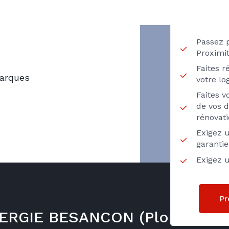
T
Passez 
Proximi
Faites r
marques
votre l
Faites 
de vos d
rénovat
Exigez u
garanti
Exigez u
Pr
NERGIE BESANCON (Plomb Chau