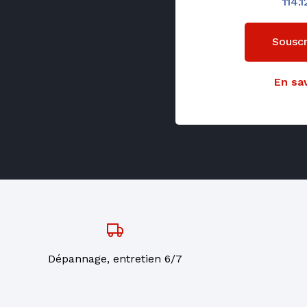
114.
Souscr
En sav
Dépannage, entretien 6/7