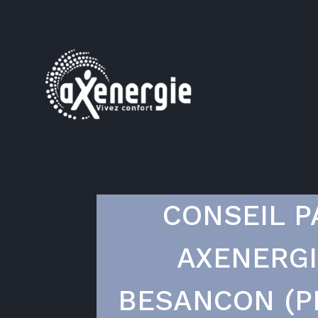
CONSEIL P
AXENERGI
BESANCON (