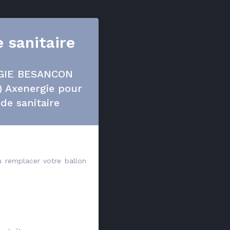
 sanitaire
RGIE BESANCON
) Axenergie pour
de sanitaire
u remplacer votre ballon