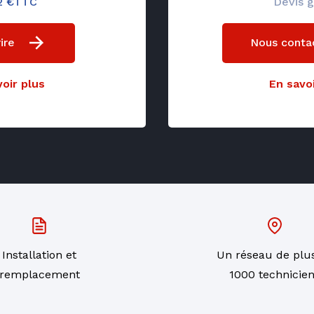
12 €TTC
Devis g
ire
Nous conta
oir plus
En savoi
Installation et
Un réseau de plu
remplacement
1000 technicie