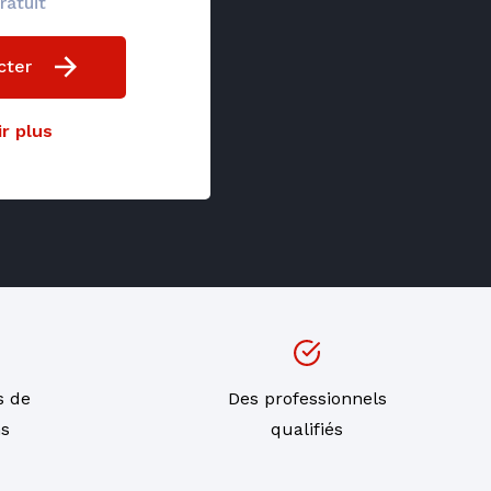
ratuit
cter
r plus
s de
Des professionnels
ns
qualifiés