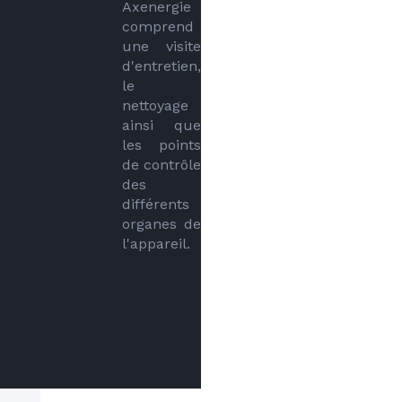
Axenergie 
comprend 
une visite 
d'entretien, 
le 
nettoyage 
ainsi que 
les points 
de contrôle 
des 
différents 
organes de 
l'appareil.