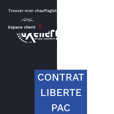
HT
Trouver mon chauffagiste
Carrières
Espace client
Le prix peut varier en fonction de
la puissance, du type de votre
appareil et de votre lieu
d’habitation.
CONTRAT
LIBERTE
PAC