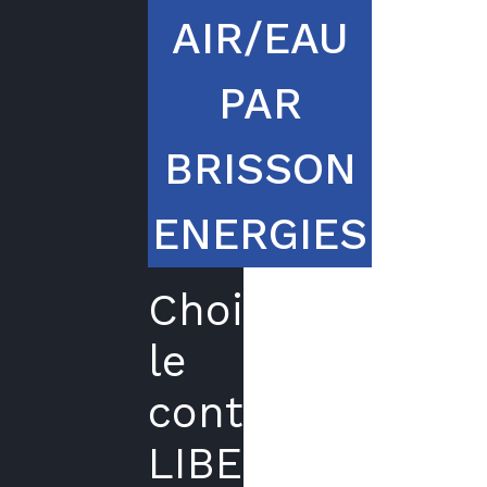
AIR/EAU
PAR
BRISSON
ENERGIES
Choisir
le
contrat
LIBERTE