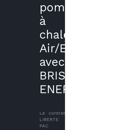
pompe
à
chaleur
Air/Eau
avec
BRISSON
ENERGIES
Le contrat 
LIBERTE 
PAC 