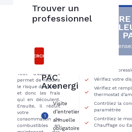
Trouver un
L’entretien d’une
professionnel
VOTRE
5
PAC Air/Eau
CHALE
bonnes
(pompe à chaleur)
P
par un frigoriste
raisons
spécialiste est
Pensez
obligatoire et
choisir le
permet
RECHERCHER
contrat
d’économiser à
LIBERTE
différents niveaux.
Vérifiez la press
Tout d’abord, il
PAC
Vérifiez votre di
permet de réduire
Axenergie
le risque de panne
Vérifiez et remp
et donc les frais
thermostat d’am
qui en découlent.
Visite
Contrôlez la co
Ensuite, il réduit
paramétrée
d’entretien
votre
1
Contrôlez le mo
consommation de
annuelle
Chauffage ou Ea
combustibles en
obligatoire
maintenant des