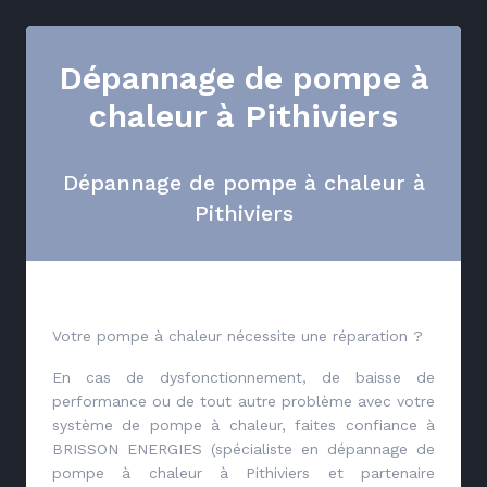
Dépannage de pompe à
chaleur à Pithiviers
Dépannage de pompe à chaleur à
Pithiviers
Votre pompe à chaleur nécessite une réparation ?
En cas de dysfonctionnement, de baisse de
performance ou de tout autre problème avec votre
système de pompe à chaleur, faites confiance à
BRISSON ENERGIES (spécialiste en dépannage de
pompe à chaleur à Pithiviers et partenaire