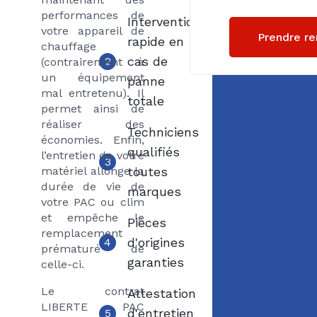
performances de
Intervention
votre appareil de
Prendre r
rapide en
chauffage
cas de
2
(contrairement à
un équipement
panne
mal entretenu). Il
totale
permet ainsi de
réaliser des
Techniciens
économies. Enfin,
qualifiés
l’entretien de votre
3
matériel allonge la
toutes
durée de vie de
marques
votre PAC ou clim
et empêche le
Pièces
remplacement
d'origines
4
prématuré de
garanties
celle-ci.
Le contrat
Attestation
LIBERTE PAC
d'entretien
5