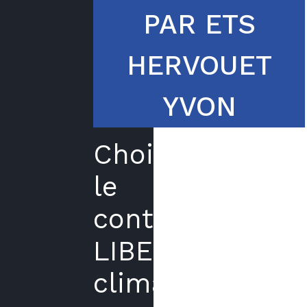
PAR ETS
HERVOUET
YVON
Choisir
le
contrat
LIBERTE
climatisation