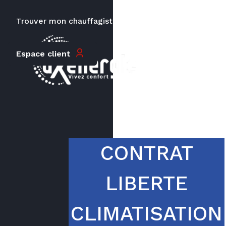
Trouver mon chauffagiste
Carrières
Le prix peut varier en fonction de
Espace client
la puissance, du type de votre
appareil et de votre lieu
d’habitation.
CONTRAT
LIBERTE
CLIMATISATION