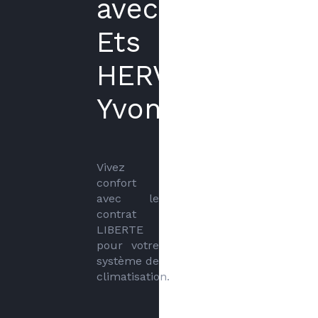
avec
Ets
HERVOUET
Yvon
Vivez 
confort 
avec le 
contrat 
LIBERTE 
pour votre 
système de 
climatisation.