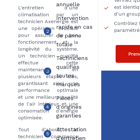
Vérifiez q
annuelle
est identi
L'entretien d'une
d’un group
climatisation par un
Intervention
technicien Axenergie est
Contrôlez 
rapide en cas
une opération cruciale
paramétré
2
pour assurer le bon
de panne
fonctionnement et la
totale
longévité du système.
Pren
Un technicien qualifié
Techniciens
effectue cette
qualifiés
maintenance en
3
toutes
plusieurs étapes clés,
garantissant ainsi une
marques
performance optimale
et une meilleure qualité
Pièces
de l'air intérieur et une
d'origines
4
consomation d'energie
garanties
optimisée.
Attestation
Tout d'abord, le
5
technicien commence
d'entretien