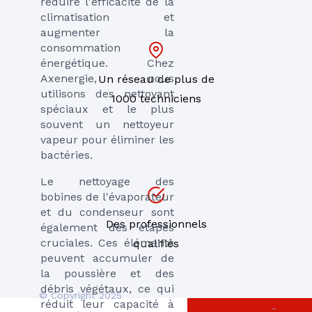
réduire l'efficacité de la
climatisation et
augmenter la
consommation
énergétique. Chez
Axenergie, nous
Un réseau de plus de
utilisons des nettoyant
1000 techniciens
spéciaux et le plus
souvent un nettoyeur
vapeur pour éliminer les
bactéries.
Le nettoyage des
bobines de l'évaporateur
et du condenseur sont
Des professionnels
également des étapes
cruciales. Ces éléments
qualifiés
peuvent accumuler de
la poussière et des
débris végétaux, ce qui
© Copyright 2025
réduit leur capacité à
-