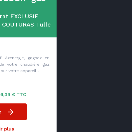
trat EXCLUSIF
c COUTURAS Tulle
F
Axenergie, gagnez en
 de votre chaudière gaz
sur votre appareil !
246,39 € TTC
e
r plus