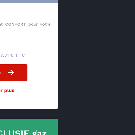
rat
CONFORT
pour votre
37,31 € TTC
e
r plus
CLUSIF gaz