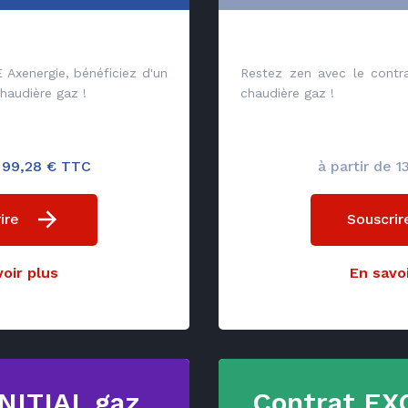
 Axenergie, bénéficiez d'un
Restez zen avec le cont
chaudière gaz !
chaudière gaz !
e 99,28 € TTC
à partir de 1
ire
Souscrir
oir plus
En savoi
INITIAL gaz
Contrat EX