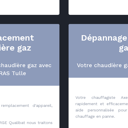
acement
Dépannage
ière gaz
g
haudière gaz avec
Votre chaudière g
AS Tulle
Votre chauffagiste Ax
rapidement et efficaceme
remplacement d'appareil,
aide personnalisée pour
chauffage en panne.
 RGE Qualibat nous traitons