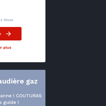
ez Nous
e
r plus
audière gaz
 panne ! COUTURAS
s guide !