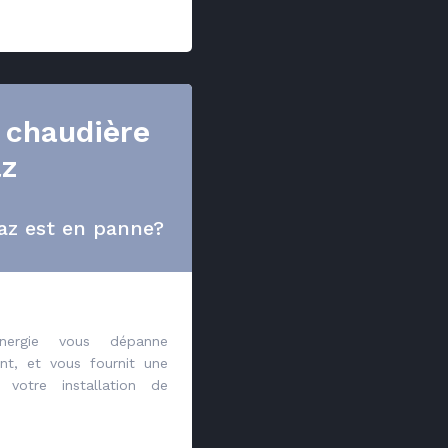
 chaudière
az
az est en panne?
energie vous dépanne
nt, et vous fournit une
 votre installation de