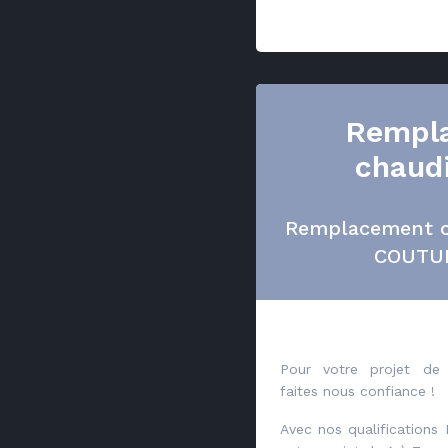
Rempl
chaud
Remplacement c
COUTUR
Pour votre projet de 
faites nous confiance !
Avec nos qualifications