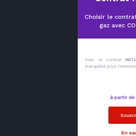
Choisir le contra
gaz avec C
Avec le contrat
INIT
tranquilité pour l'entret
à partir d
Souscr
En sav