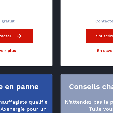
 gratuit
Contact
tacter
Souscrir
oir plus
En savoi
e en panne
Conseils ch
auffagiste qualifié
N'attendez pas la
Axenergie pour un
Tulle vou