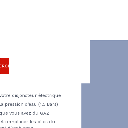
E CHAUDIÈRE GAZ
T EN PANNE ?
ERCHER
Pensez à vérifier
 votre disjoncteur électrique
 la pression d’eau (1.5 Bars)
z que vous avez du GAZ
 et remplacer les piles du
tat d’ambiance