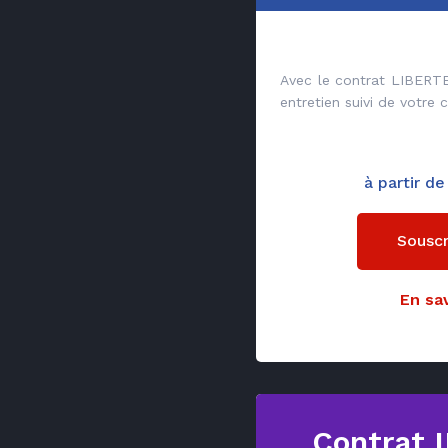
Avec le contrat LIBERTE
entretien suivi de votre 
à partir d
Souscr
En sav
Contrat 