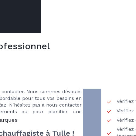
ofessionnel
VOTR
ge chaudière gaz
ns
ES
RECH
S
e chaudière gaz à
Tulle
et dans les
 à contacter. Nous sommes dévoués
 abordable pour tous vos besoins en
Vérifiez
az. N'hésitez pas à nous contacter
Vérifiez
ements ou pour planifier une
marques
Vérifie
Vérifiez
hauffagiste à Tulle !
thermos