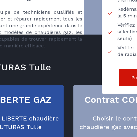
Redémar
pe de techniciens qualifiés et
la 5 min
er et réparer rapidement tous les
Vérifie
yant une grande expérience dans le
sélecti
 modèles de chaudières gaz, les
seule)
apables de trouver rapidement la
e manière efficace.
Vérifiez
de radi
TURAS Tulle
Pr
IBERTE GAZ
Contrat C
t LIBERTE chaudière
Choisir le co
OUTURAS Tulle
chaudière gaz ave