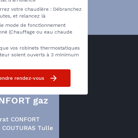
rez votre chaudière : Débranchez
utes, et relancez là
z le mode de fonctionnement
onné (Chauffage ou eau chaude
 que vos robinets thermostatiques
ateur soient ouverts à 3 minimum
endre rendez-vous
ONFORT gaz
ntrat CONFORT
c COUTURAS Tulle