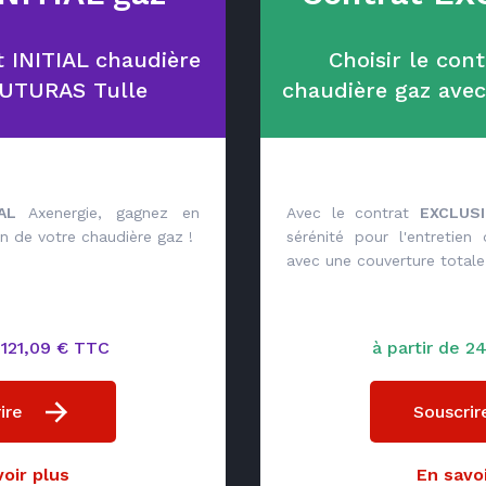
t INITIAL chaudière
Choisir le con
OUTURAS Tulle
chaudière gaz ave
IAL
Axenergie, gagnez en
Avec le contrat
EXCLUSI
ien de votre chaudière gaz !
sérénité pour l'entretien
avec une couverture totale 
e 121,09 € TTC
à partir de 
ire
Souscrir
oir plus
En savoi