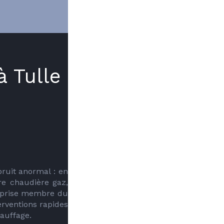
à Tulle
uit anormal : en 
e chaudière gaz, 
COUTURAS (chauffagiste à Tulle), entreprise membre du 
rventions rapides 
auffage.