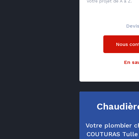
votre projet de A à Z.
Devis
Nous con
En sav
Chaudièr
Votre plombier ch
COUTURAS Tulle 