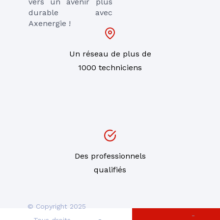
vers un avenir plus
durable avec
Axenergie !
Un réseau de plus de
1000 techniciens
Des professionnels
qualifiés
© Copyright 2025
-
-
- Tous droits