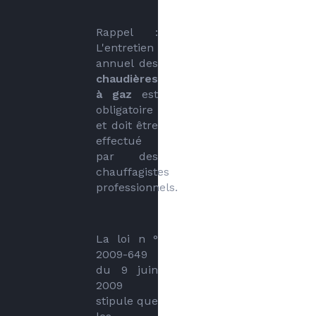
Rappel : 
L'entretien 
annuel des 
chaudières 
à gaz
 est 
obligatoire 
et doit être 
effectué 
par des 
chauffagistes 
professionnels. 
La loi n ° 
2009-649 
du 9 juin 
2009 
stipule que 