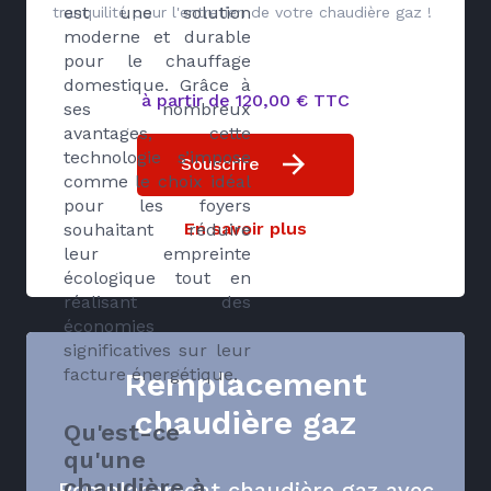
est une solution
tranquilité pour l'entretien de votre chaudière gaz !
moderne et durable
pour le chauffage
domestique. Grâce à
à partir de 120,00 € TTC
ses nombreux
avantages, cette
technologie s’impose
Souscrire
comme le choix idéal
pour les foyers
En savoir plus
souhaitant réduire
leur empreinte
écologique tout en
réalisant des
économies
significatives sur leur
facture énergétique.
Remplacement
chaudière gaz
Qu'est-ce
qu'une
chaudière à
Remplacement chaudière gaz avec