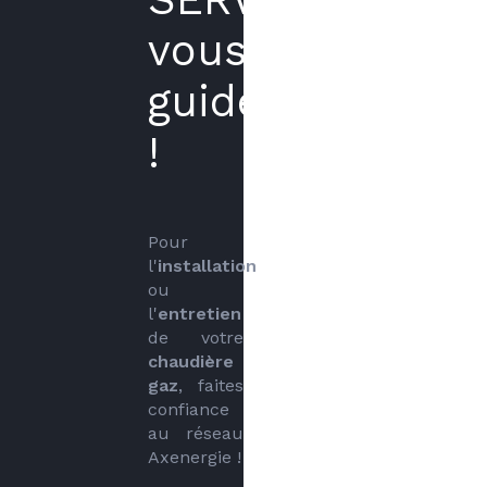
vous
guide
!
Pour 
l'
installation
ou 
l'
entretien
de votre 
chaudière 
gaz
, faites 
confiance 
au réseau 
Axenergie !