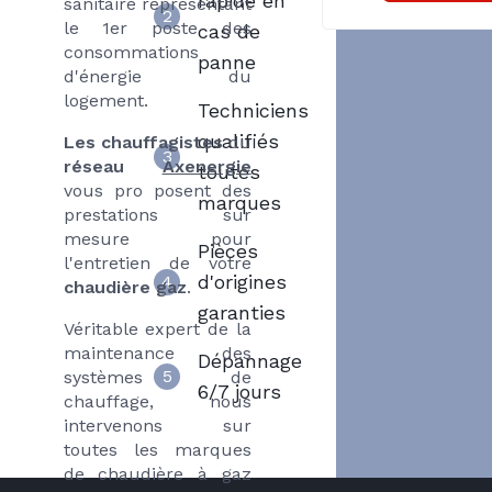
rapide en
sanitaire représentant
2
le 1er poste des
cas de
consommations
panne
d'énergie du
logement.
Techniciens
qualifiés
Les chauffagistes
du
3
réseau
Axenergie
toutes
vous pro posent des
marques
prestations sur
mesure pour
Pièces
l'entretien de votre
d'origines
4
chaudière gaz
.
garanties
Véritable expert de la
maintenance des
Dépannage
5
systèmes de
6/7 jours
chauffage, nous
intervenons sur
toutes les marques
de chaudière à gaz