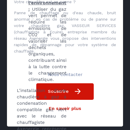
Votre chaudière est en panne ?
l'environnement
:
Utiliser du gaz
Panne de chauffage ou d'eau chaude, bruit
vert permet de
anormal : en cas de problème ou de panne sur
réduire les
votre chaudière gaz, VASSEUR SERVICES
émissions de
(chauffagiste à Ecuire), entreprise membre du
CO2 et de
réseau Axenergie vous propose des interventions
valoriser les
rapides de dépannage pour votre système de
déchets
chauffage.
organiques,
contribuant ainsi
à la lutte contre
le changement
Nous contacter
climatique.
L'installation d'une
Souscrire
chaudière à gaz à
condensation
En savoir plus
compatible gaz vert
avec le réseau de
chauffagiste
Axenergie représente