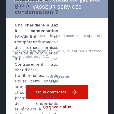
gaz à
VASSEUR SERVICES
condensation ?
Une
chaudière à gaz
à condensation
Pour votre projet de remplacement d'appareil,
fonctionne en
faites nous confiance !
récupérant la chaleur
des fumées émises
Avec nos qualifications RGE Qualibat nous traitons
lors de la combustion
votre projet de A à Z.
du gaz.
Contrairement aux
chaudières
traditionnelles, elle
Devis gratuit
utilise cette énergie
supplémentaire pour
Nous contacter
chauffer l'eau, ce qui
permet d'atteindre
des rendements
En savoir plus
supérieurs à 100 %.