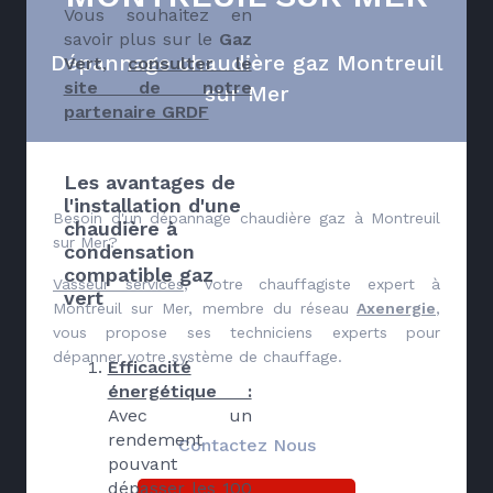
Vous souhaitez en
savoir plus sur le
Gaz
Dépannage chaudière gaz Montreuil
Vert
,
consulter le
site de notre
sur Mer
partenaire GRDF
Les avantages de
l'installation d'une
Besoin d'un dépannage chaudière gaz à Montreuil
chaudière à
sur Mer?
condensation
compatible gaz
Vasseur services
, votre chauffagiste expert à
vert
Montreuil sur Mer, membre du réseau
Axenergie
,
vous propose ses techniciens experts pour
dépanner votre système de chauffage.
Efficacité
énergétique :
Avec un
rendement
Contactez Nous
pouvant
dépasser les 100