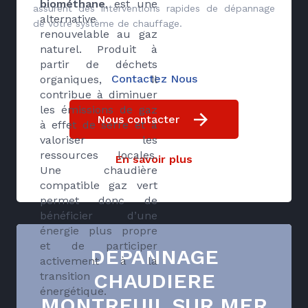
biométhane
, est une
assurent des interventions rapides de dépannage
alternative
de votre système de chauffage.
renouvelable au gaz
naturel. Produit à
partir de déchets
Contactez Nous
organiques, il
contribue à diminuer
les émissions de gaz
Nous contacter
à effet de serre et à
valoriser les
ressources locales.
En savoir plus
Une chaudière
compatible gaz vert
permet donc de
bénéficier d’une
énergie plus propre
et de participer
DEPANNAGE
activement à la
CHAUDIERE
transition
énergétique.
MONTREUIL SUR MER