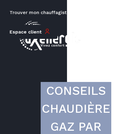
Trouver mon chauffagiste
Carrières
Le prix peut varier en fonction de
Espace client
la puissance, du type de votre
appareil et de votre lieu
d’habitation.
CONSEILS
CHAUDIÈRE
GAZ PAR