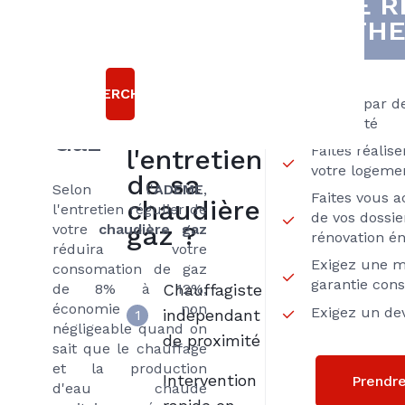
DE R
bonnes
pour
THE
raisons
l'entretien
de vos
choisir
RECHERCHER
Axenergie
chaudières
Passez par d
Proximité
pour
Gaz
Faites réalis
l'entretien
votre logeme
de sa
Selon l'
ADEME
,
Faites vous 
chaudière
l'entretien régulier de
de vos dossie
gaz ?
votre
chaudière gaz
rénovation é
réduira votre
Exigez une mi
consomation de gaz
garantie con
de 8% à 12%,
Chauffagiste
économie non
Exigez un dev
indépendant
1
négligeable quand on
de proximité
sait que le chauffage
et la production
Intervention
Prendr
d'eau chaude