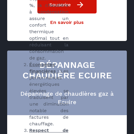
Souscrire
%, la chaudière
à condensation
assure un
En savoir plus
confort
thermique
optimal tout en
réduisant la
consommation
de gaz.
DÉPANNAGE
Économies
financières :
Les
CHAUDIÈRE ECUIRE
performances
énergétiques
élevées se
Dépannage de chaudières gaz à
traduisent par
Ecuire
une diminution
notable des
factures de
chauffage.
Respect de