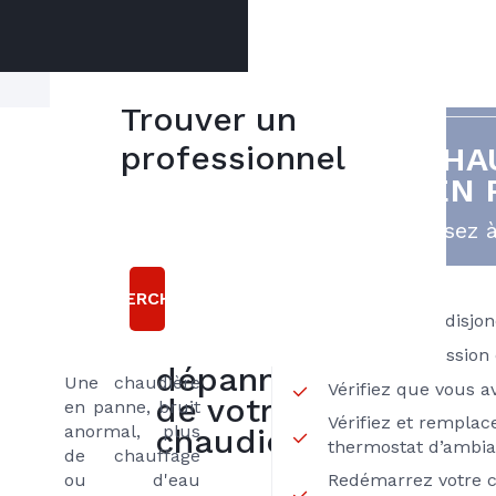
Trouver un
Contactez votre
professionnel
VOTRE CHA
5
plombier
EST EN 
bonnes
chauffagiste
qualifié
raisons
Pensez à
Axenergie local
pour un
choisir
dépannage
RECHERCHER
Axenergie
rapide de votre
Vérifiez votre disjo
pour le
chaudière
Vérifiez la pression 
dépannage
Une chaudière
Vérifiez que vous 
de votre
en panne, bruit
Vérifiez et remplace
anormal, plus
chaudière
thermostat d’ambi
de chauffage
ou d'eau
Redémarrez votre c