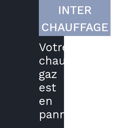
INTER
CHAUFFAGE
Votre
chaudière
gaz
est
en
panne?