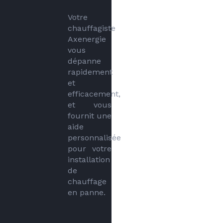
Votre 
chauffagiste 
Axenergie 
vous 
dépanne 
rapidement 
et 
efficacement, 
et vous 
fournit une 
aide 
personnalisée 
pour votre 
installation 
de 
chauffage 
en panne.