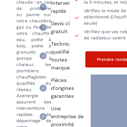
chaude : en cas
la 5 minutes, et rel
Intervention
1
de problème
rapide
Vérifiez le mode d
ou panne sur
sélectionné (Chauf
votre chaudière
Devis clair et
seule)
gaz ou fioul, de
2
gratuit
Vérifiez que vos ro
votre chauffe-
de radiateur soien
eau, poêle à
Techniciens
bois, poêle à
qualifiés
granulés ou
3
pompe à
Prendre rend
toutes
chaleur, les
marques
plombiers
chauffagistes
Pièces
qualifiés du
d'origines
4
réseau
Axenergie
garanties
assurent des
interventions
Une
rapides de
entreprise de
5
dépannage de
proximité
votre