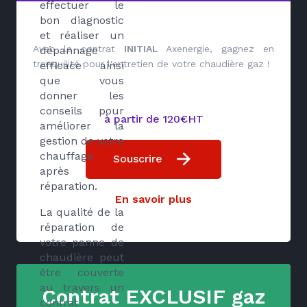
effectuer le
bon diagnostic
et réaliser un
Avec le contrat
INITIAL
Axenergie, gagnez en
dépannage
tranquilité pour l'entretien de votre chaudière gaz !
efficace ainsi
que vous
donner les
conseils pour
à partir de 120€HT
améliorer la
gestion de votre
chauffage
Souscrire
après
réparation.
En savoir plus
La qualité de la
réparation de
votre panne de
chaudière peut
être couverte
au travers un
Contrat EXCLUSIF gaz
contrat