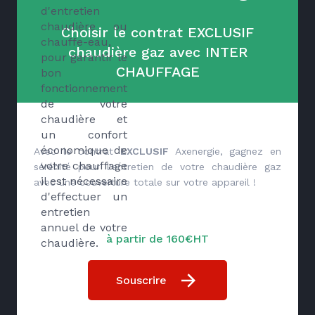
d'entretien
chaudière ou
Choisir le contrat EXCLUSIF
chauffe-eau,
chaudière gaz avec INTER
pour garantir le
CHAUFFAGE
bon
fonctionnement
de votre
chaudière et
un confort
économique de
Avec le contrat
EXCLUSIF
Axenergie, gagnez en
votre chauffage
sérénité pour l'entretien de votre chaudière gaz
il est nécessaire
avec une couverture totale sur votre appareil !
d'effectuer un
entretien
annuel de votre
à partir de 160€HT
chaudière.
Souscrire