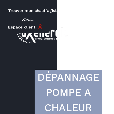
Trouver mon chauffagiste
Carrières
Le prix peut varier en fonction de
Espace client
la puissance, du type de votre
appareil et de votre lieu
d’habitation.
DÉPANNAGE
POMPE A
CHALEUR