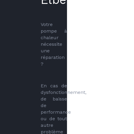
Votre 
pompe à 
chaleur 
nécessite 
une 
réparation 
?
En cas de 
dysfonctionnement, 
de baisse 
de 
performance 
ou de tout 
autre 
problème 