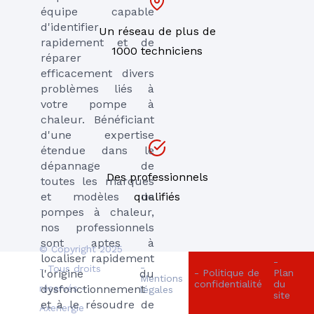
équipe capable
d'identifier
Un réseau de plus de
rapidement et de
1000 techniciens
réparer
efficacement divers
problèmes liés à
votre pompe à
chaleur. Bénéficiant
d'une expertise
étendue dans le
dépannage de
Des professionnels
toutes les marques
et modèles de
qualifiés
pompes à chaleur,
nos professionnels
sont aptes à
© Copyright 2025
localiser rapidement
-
-
- Tous droits
l'origine du
- Politique de
Plan
Mentions
confidentialité
du
dysfonctionnement
réservés -
légales
site
et à le résoudre de
Axenergie