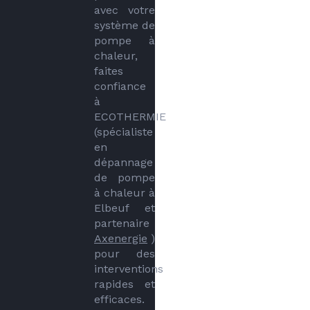
avec votre 
système de 
pompe à 
chaleur, 
faites 
confiance 
à 
ECOTHERMIE 
(spécialiste 
en 
dépannage 
de pompe 
à chaleur à 
Elbeuf et 
partenaire 
Axenergie
 ) 
pour des 
interventions 
rapides et 
efficaces. 