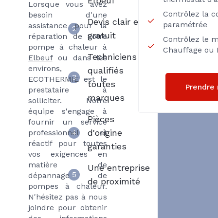
Elbeuf
Lorsque vous avez
Contrôlez la 
besoin d'une
Devis clair et
paramétrée
assistance pour la
2
gratuit
réparation de votre
Contrôlez le 
pompe à chaleur à
Chauffage ou 
Techniciens
Elbeuf
ou dans les
environs,
qualifiés
3
ECOTHERMIE est le
toutes
Prendre 
prestataire à
marques
solliciter. Notre
équipe s'engage à
Pièces
fournir un service
d'origine
professionnel et
4
réactif pour toutes
garanties
vos exigences en
matière de
Une entreprise
5
dépannage de
de proximité
pompes à chaleur.
N'hésitez pas à nous
joindre pour obtenir