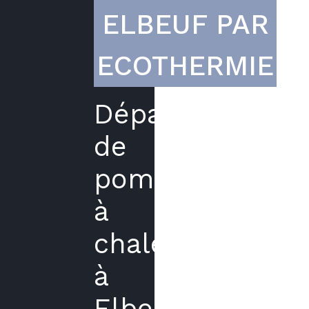
ELBEUF PAR
ECOTHERMIE
Dépannage
de
pompe
à
chaleur
à
Elbeuf