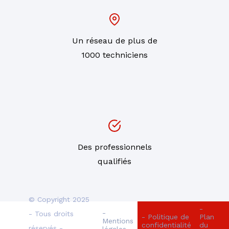
Un réseau de plus de
1000 techniciens
Des professionnels
qualifiés
© Copyright 2025
-
-
- Tous droits
- Politique de
Plan
Mentions
confidentialité
du
réservés -
légales