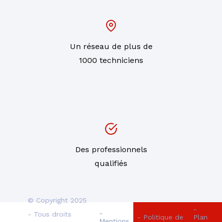
Un réseau de plus de
1000 techniciens
Des professionnels
qualifiés
© Copyright 2025
-
-
- Tous droits
- Politique de
Plan
Mentions