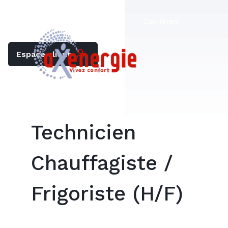
Trouver mon chauffagiste
Carrières
Espace client
Technicien
Chauffagiste /
Frigoriste (H/F)