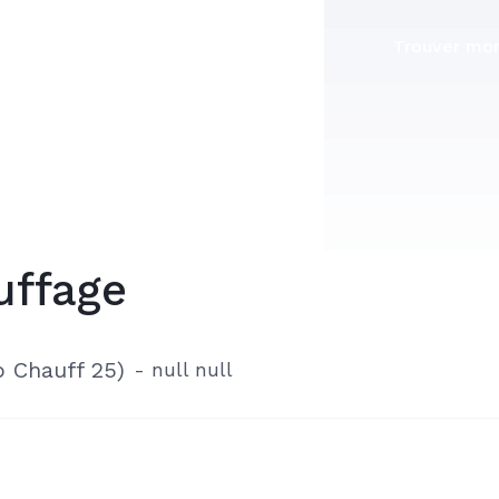
Trouver mon
uffage
Chauff 25)
-
null null