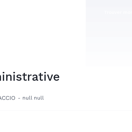
Trouver mon
inistrative
ACCIO
-
null null