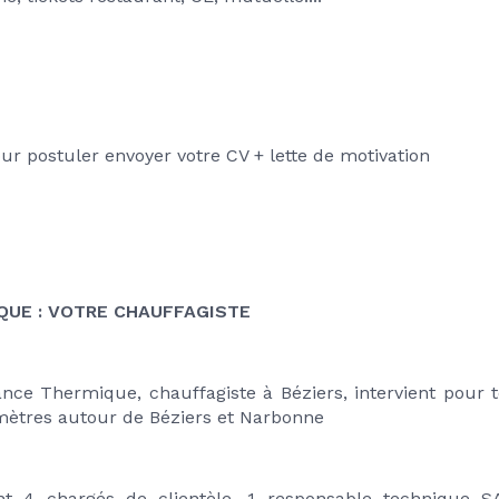
r postuler envoyer votre CV + lette de motivation
QUE : VOTRE CHAUFFAGISTE
nce Thermique, chauffagiste à Béziers, intervient pour t
mètres autour de Béziers et Narbonne
t 4 chargés de clientèle, 1 responsable technique SA