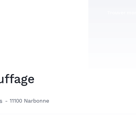
Trouver mon
uffage
s
-
11100 Narbonne