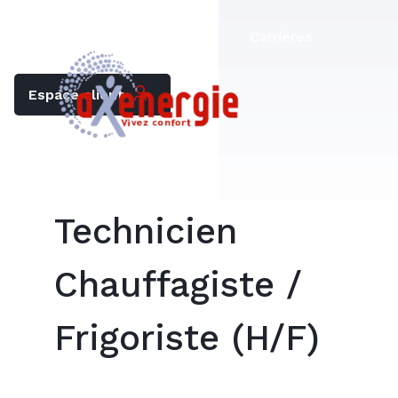
Trouver mon chauffagiste
Carrières
Espace client
Technicien
Chauffagiste /
Frigoriste (H/F)