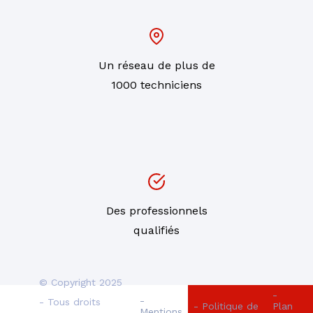
Un réseau de plus de
1000 techniciens
Des professionnels
qualifiés
© Copyright 2025
-
-
- Tous droits
- Politique de
Plan
Mentions