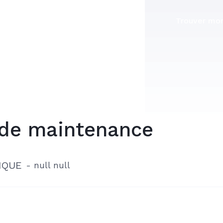
Trouver mon
 de maintenance
IQUE
-
null null