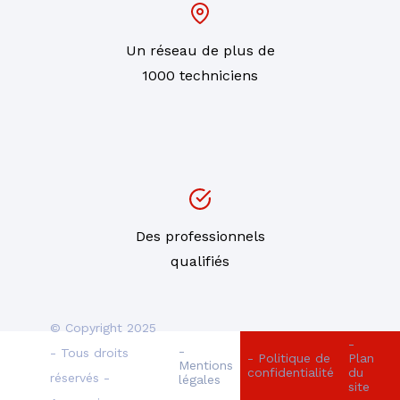
Un réseau de plus de
1000 techniciens
Des professionnels
qualifiés
© Copyright 2025
-
-
- Tous droits
- Politique de
Plan
Mentions
confidentialité
du
réservés -
légales
site