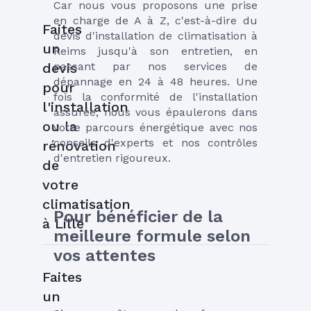
Car nous vous proposons une prise 
en charge de A à Z, c'est-à-dire du 
Faites
devis d'installation de climatisation à 
un
Reims jusqu'à son entretien, en 
passant par nos services de 
devis
dépannage en 24 à 48 heures. Une 
pour
fois la conformité de l'installation 
l'installation
assurée, nous vous épaulerons dans 
ou la
votre parcours énergétique avec nos 
conseils d'experts et nos contrôles 
rénovation
d'entretien rigoureux.
de
votre
climatisation
Pour bénéficier de la 
à Lille
meilleure formule selon 
vos attentes
Faites
un