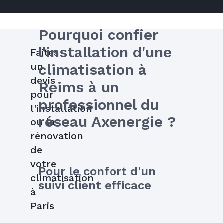
Pourquoi confier 
l'installation d'une 
Faites
un
climatisation à 
devis
Reims à un 
pour
professionnel du 
l'installation
réseau Axenergie ?
ou la
rénovation
de
votre
Pour le confort d'un 
climatisation
suivi client efficace
à
Paris