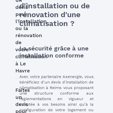
d'installation ou de 
devis
rénovation d'une 
pour
l'installation
climatisation ?
ou la
rénovation
de
La sécurité grâce à une 
votre
installation conforme
climatisation
à Le
Havre
Avec votre partenaire Axenergie, vous 
bénéficiez d'un devis d'installation de 
climatisation à Reims vous proposant 
Faites
une structure conforme aux 
un
règlementations en vigueur et 
devis
adaptée à vos besoins ainsi qu'à la 
configuration de votre logement ou 
pour