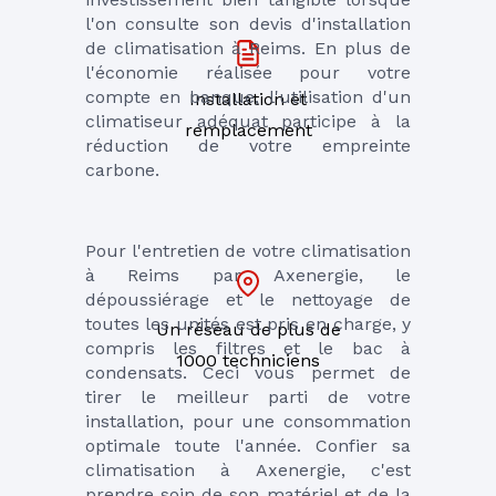
l'on consulte son devis d'installation 
de climatisation à Reims. En plus de 
l'économie réalisée pour votre 
compte en banque, l'utilisation d'un 
Installation et
climatiseur adéquat participe à la 
remplacement
réduction de votre empreinte 
carbone.
Pour l'entretien de votre climatisation 
à Reims par Axenergie, le 
dépoussiérage et le nettoyage de 
toutes les unités est pris en charge, y 
Un réseau de plus de
compris les filtres et le bac à 
1000 techniciens
condensats. Ceci vous permet de 
tirer le meilleur parti de votre 
installation, pour une consommation 
optimale toute l'année. Confier sa 
climatisation à Axenergie, c'est 
prendre soin de son matériel et de la 