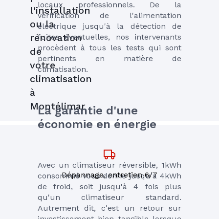
locaux professionnels. De la 
l'installation
vérification de l'alimentation 
ou la
électrique jusqu'à la détection de 
rénovation
fuites éventuelles, nos intervenants 
procèdent à tous les tests qui sont 
de
pertinents en matière de 
votre
climatisation.
climatisation
à
Montélimar
La garantie d'une 
économie en énergie
Avec un climatiseur réversible, 1kWh 
Dépannage, entretien 6/7
consommé vous donne jusqu'à 4kWh 
de froid, soit jusqu'à 4 fois plus 
qu'un climatiseur standard. 
Autrement dit, c'est un retour sur 
investissement bien tangible lorsque 