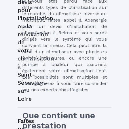
Si vous êtes perdu face aux 
devis
différents types de climatisation sur 
pour
le marché, du climatiseur inversé au 
l'installation
multisplit, faites appel à Axenergie 
ou la
pour un devis d'installation de 
climatisation à Reims et vous serez 
rénovation
dirigés vers le système qui vous 
de
convient le mieux. Cela peut être la 
votre
pose d'un climatiseur avec plusieurs 
climatisation
unités intérieures, ou encore une 
pompe à chaleur qui assurera 
à
également votre climatisation l'été. 
Saint-
Les possibilités sont multiples et 
Sébastien-
vous gagnerez à vous faire conseiller 
par nos experts chauffagistes.
sur-
Loire
Que contient une 
Faites
prestation 
un