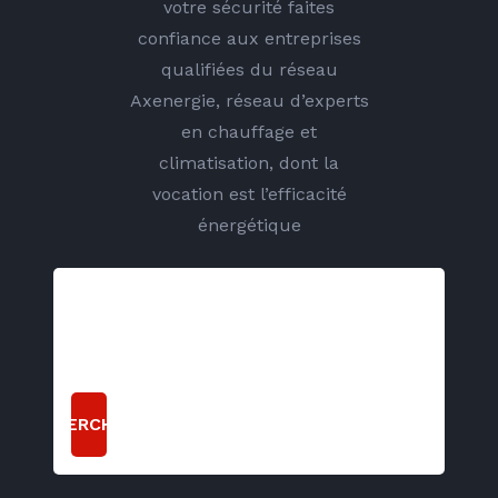
votre sécurité faites
confiance aux entreprises
qualifiées du réseau
Axenergie, réseau d’experts
en chauffage et
climatisation, dont la
vocation est l’efficacité
énergétique
RECHERCHER